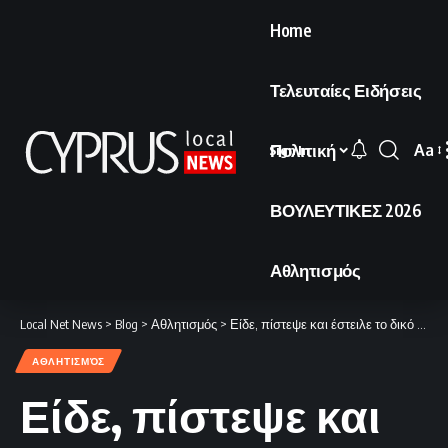
Home
Τελευταίες Ειδήσεις
Πολιτική
Aa
Sign In
Font
Resi
ΒΟΥΛΕΥΤΙΚΕΣ 2026
Αθλητισμός
Local Net News
>
Blog
>
Αθλητισμός
>
Είδε, πίστεψε και έστειλε το δικό του μήνυμα!
ΑΘΛΗΤΙΣΜΌΣ
Είδε, πίστεψε και