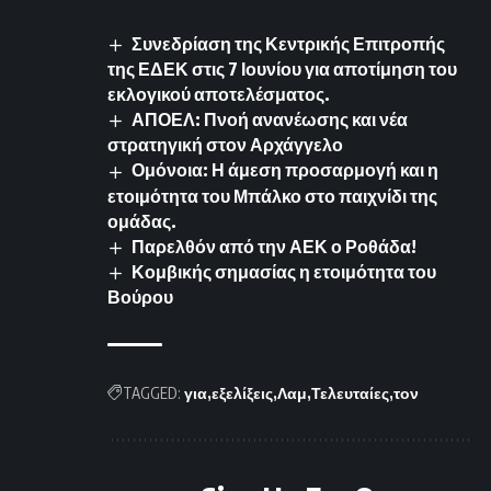
Συνεδρίαση της Κεντρικής Επιτροπής
της ΕΔΕΚ στις 7 Ιουνίου για αποτίμηση του
εκλογικού αποτελέσματος.
ΑΠΟΕΛ: Πνοή ανανέωσης και νέα
στρατηγική στον Αρχάγγελο
Ομόνοια: Η άμεση προσαρμογή και η
ετοιμότητα του Μπάλκο στο παιχνίδι της
ομάδας.
Παρελθόν από την ΑΕΚ ο Ροθάδα!
Κομβικής σημασίας η ετοιμότητα του
Βούρου
TAGGED:
για
εξελίξεις
Λαμ
Τελευταίες
τον