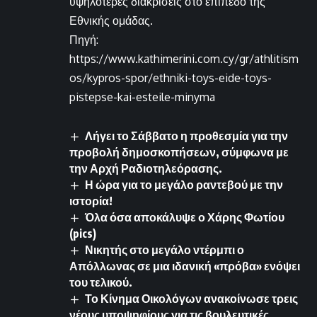
υψηλότερες διακρίσεις στο επίπεδο της
Εθνικής ομάδας.
Πηγή:
https://www.kathimerini.com.cy/gr/athlitism
os/kypros-spor/ethniki-toys-eide-toys-
pistepse-kai-esteile-minyma
Λήγει το Σάββατο η προθεσμία για την
προβολή δημοσκοπήσεων, σύμφωνα με
την Αρχή Ραδιοτηλεόρασης.
Η ώρα για το μεγάλο ραντεβού με την
ιστορία!
Όλα όσα αποκάλυψε ο Χάρης Φωτίου
(pics)
Νικητής στο μεγάλο ντέρμπι ο
Απόλλωνας σε μια ιδανική «πρόβα» ενόψει
του τελικού.
Το Κίνημα Οικολόγων ανακοίνωσε τρεις
νέους υποψηφίους για τις βουλευτικές