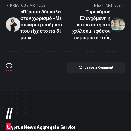
PREVIOUS ARTICLE
NEXT ARTICLE
«Πέρασα δύσκολα
Τυροκόμοι:
στον χωρισμό – Με
Ελεγχόμενη η
σόκαρε η επίδραση
κατάσταση στο
που είχε στο παιδί
χαλλούμι εφόσον
μου»
περιοριστεί ο ιός
Leave a Comment
//
C
yprus News Aggregate Service