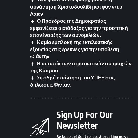
συνάντηση Χριστοδουλίδη και φον ντερ
Λάιεν
Ο Πρόεδρος της Δημοκρατίας
εμφανίζεται αισιόδοξος για την προοπτική
επανέναρξης των συνομιλιών.
Καμία εμπλοκή της εκτελεστικής
εξουσίας στις έρευνες για την υπόθεση
«Σάντη»
Η ουτοπία των στρατιωτικών συμμαχιών
της Κύπρου
Σφοδρή απάντηση του ΥΠΕΞ στις
δηλώσεις Φιντάν.
Sign Up For Our
Newsletter
Be keep up! Get the latest breaking news