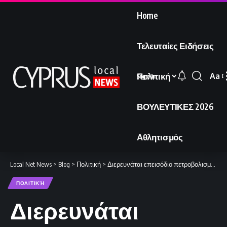
Home
Τελευταίες Ειδήσεις
Πολιτική
Aa
Sign In
Font
Resi
ΒΟΥΛΕΥΤΙΚΕΣ 2026
Αθλητισμός
Local Net News
>
Blog
>
Πολιτική
>
Διερευνάται επεισόδιο πετροβολισμού προς τα κατεχόμενα
ΠΟΛΙΤΙΚΉ
Διερευνάται