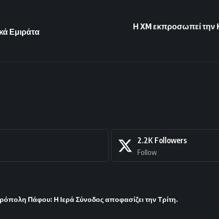
Η XM εκπροσωπεί την Κ
κά Εμιράτα
2.2K
Followers
Follow
ρόπολη Πάφου: Η Ιερά Σύνοδος αποφασίζει την Τρίτη.