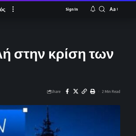
ός
Aa
Sign In
Font
Resizer
λή στην κρίση των
Share
2 Min Read