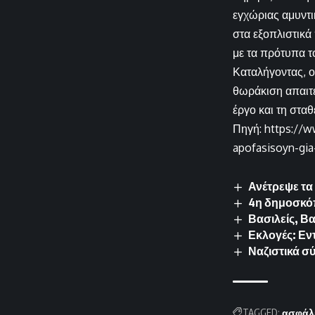
εγχώριας αμυντι
στα εξοπλιστικά
με τα πρότυπα τ
Καταλήγοντας, ο 
θωράκιση απαιτε
έργο και τη στα
Πηγή: https://ww
apofasisoyn-gia-
Ανέτρεψε τα
4η δημοσκόπ
Βασιλείς, Β
Εκλογές: Εν
Ναζιστικά 
TAGGED:
ασφάλ