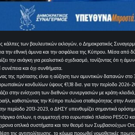
ις κάλπες των βουλευτικών εκλογών, ο Δημοκρατικός Συναγερμ
για την εθνική άμυνα και την ασφάλεια της Κύπρου. Μέσα από δύ
ζει την ανάγκη για ρεαλιστικό σχεδιασμό, τονίζοντας ότι η άμυ
ί συνέπεια και όχι συνθήματα.
νας της πρότασης είναι η αύξηση των αμυντικών δαπανών στο
υρωπαϊκών κονδυλίων ύψους €1,18 δισ. για την περίοδο 2026-
ιάζει στην ενίσχυση των διεθνών συνεργασιών με κράτη-κλειδιά
σραήλ, καθιστώντας την Κύπρο πυλώνα σταθερότητας στην Ανατ
ην περίοδο 2013-2023, ο ΔΗΣΥ υπενθυμίζει σημαντικά ορόσημ
μπάργκο όπλων, η συμμετοχή στο ευρωπαϊκό πλαίσιο PESCO και
χρονα οπλικά συστήματα και τον θεσμό των Συμβασιούχων Οπ
θέση της αντιπολίτευσης, το κόμμα προωθεί νομοθετικές πρωτο