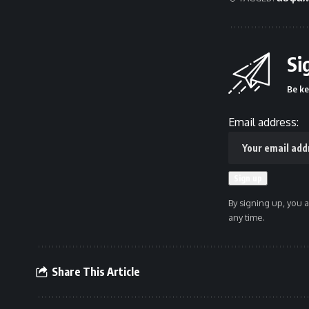
Si
Be ke
Email address:
By signing up, you 
any time.
Share This Article