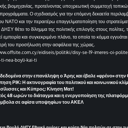
κής βιομηχανίας, προτείνοντας υποχρεωτική συμμετοχή τοπικώ
 προγράμματα. Ο σχεδιασμός για την επόμενη δεκαετία περιλαμ
ου ΝΑΤΟ και την περαιτέρω επαγγελματοποίηση του στρατεύμα
ΔΗΣΥ θέτει το δίλημμα της πολιτικής επιλογής στους πολίτες, το
ί εμπειρία και συγκεκριμένο πλάνο, τα οποία το κόμμα εγγυάται
θερή του προσήλωση στην ασφάλεια της χώρας.
w.offsite.com.cy/eidiseis/politiki/disy-se-19-imeres-oi-polite
ti-nea-boyli-kai-ti
 δεδομένα στην επανάληψη ο Άρης και έβαλε «φρένο» στην
ηση ΡΙΚ: Η ακτινογραφία του πολιτικού και κοινωνικού κλί
ασίλισσες και Κύπρος: Κίνηση Ματ!
τός 48 ωρών το διάταγμα και η ενεργοποίηση της πλατφόρ
σύμβολα σε αφίσα υποψηφίων του ΑΚΕΛ
εια
Βουλή
ΔΗΣΥ
Εθνική
ημέρες
και
κρίση
Νέα
πολιτών
σε
στην
τ