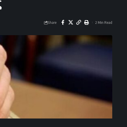
ς
Share
2 Min Read