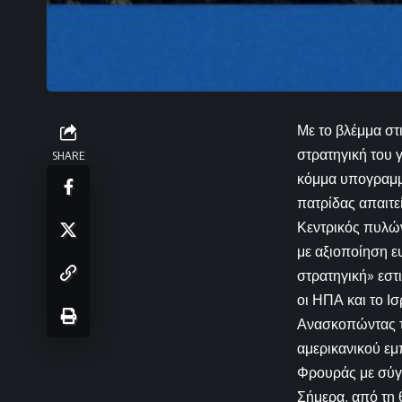
Με το βλέμμα στ
στρατηγική του 
SHARE
κόμμα υπογραμμί
πατρίδας απαιτε
Κεντρικός πυλώ
με αξιοποίηση ε
στρατηγική» εστ
οι ΗΠΑ και το Ι
Ανασκοπώντας τ
αμερικανικού ε
Φρουράς με σύγ
Σήμερα, από τη 