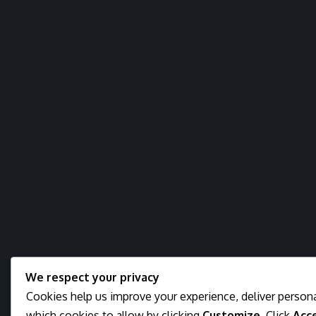
We respect your privacy
Cookies help us improve your experience, deliver persona
which cookies to allow by clicking
Customize
. Click
Acce