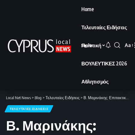
Home
Τελευταίες Ειδήσεις
Πολιτική
Aa
Sign In
Font
Resi
ΒΟΥΛΕΥΤΙΚΕΣ 2026
Αθλητισμός
Local Net News
>
Blog
>
Τελευταίες Ειδήσεις
>
Β. Μαρινάκης: Επιτακτική η ανάγκη για μια παγκόσμια στρατηγική συμμαχία στη ναυτιλία.
ΤΕΛΕΥΤΑΊΕΣ ΕΙΔΉΣΕΙΣ
Β. Μαρινάκης: