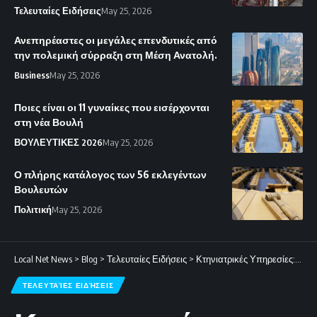
Τελευταίες Ειδήσεις
May 25, 2026
Ανεπηρέαστες οι μεγάλες επενδυτικές από
την πολεμική σύρραξη στη Μέση Ανατολή.
Business
May 25, 2026
Ποιες είναι οι 11 γυναίκες που εισέρχονται
στη νέα Βουλή
ΒΟΥΛΕΥΤΙΚΕΣ 2026
May 25, 2026
Ο πλήρης κατάλογος των 56 εκλεγέντων
Βουλευτών
Πολιτική
May 25, 2026
Local Net News
>
Blog
>
Τελευταίες Ειδήσεις
>
Κτηνιατρικές Υπηρεσίες: Αυστηρή προειδοποίηση σε κτηνοτρόφους για το χαλούμι – Έρχονται δραστικά μέτρα αν δεν υπάρξει συνεργασία
ΤΕΛΕΥΤΑΊΕΣ ΕΙΔΉΣΕΙΣ