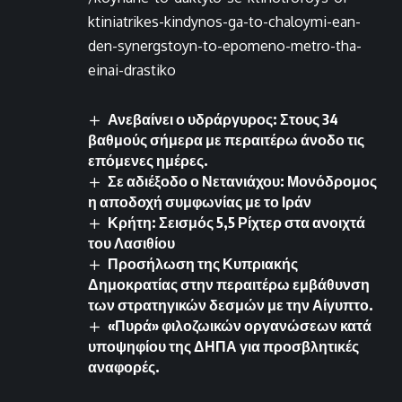
ktiniatrikes-kindynos-ga-to-chaloymi-ean-
den-synergstoyn-to-epomeno-metro-tha-
einai-drastiko
Ανεβαίνει ο υδράργυρος: Στους 34
βαθμούς σήμερα με περαιτέρω άνοδο τις
επόμενες ημέρες.
Σε αδιέξοδο ο Νετανιάχου: Μονόδρομος
η αποδοχή συμφωνίας με το Ιράν
Κρήτη: Σεισμός 5,5 Ρίχτερ στα ανοιχτά
του Λασιθίου
Προσήλωση της Κυπριακής
Δημοκρατίας στην περαιτέρω εμβάθυνση
των στρατηγικών δεσμών με την Αίγυπτο.
«Πυρά» φιλοζωικών οργανώσεων κατά
υποψηφίου της ΔΗΠΑ για προσβλητικές
αναφορές.