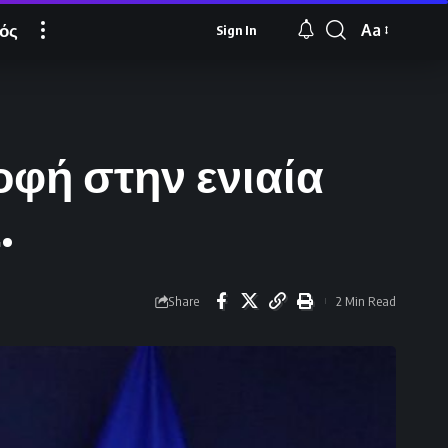
ός
Aa
Sign In
Font
Resizer
οφή στην ενιαία
.
Share
2 Min Read