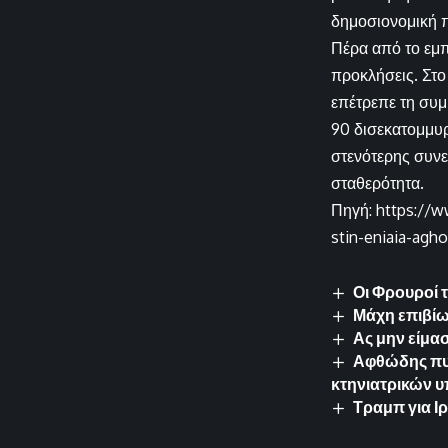
δημοσιονομική 
Πέρα από το εμπ
προκλήσεις. Στο
επέτρεπε τη συμ
90 δισεκατομμυρ
στενότερης συνε
σταθερότητα.
Πηγή: https://
stin-eniaia-agho
Οι Φρουροί 
Μάχη επιβίω
Ας μην είμασ
Αφθώδης πυρ
κτηνιατρικών 
Τραμπ για Ι