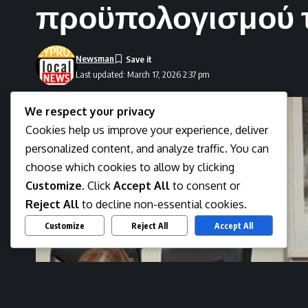
προϋπολογισμού τ
Newsman
Last updated: March 17, 2026 2:37 pm
We respect your privacy
Cookies help us improve your experience, deliver
personalized content, and analyze traffic. You can
choose which cookies to allow by clicking
Customize
. Click
Accept All
to consent or
Reject All
to decline non-essential cookies.
Customize
Reject All
Accept All