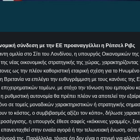
νομική σύνδεση με την ΕΕ προαναγγέλλει η Ρέιτσελ Ριβς
ντη ομιλία στο Σίτι του Λονδίνου, η υπουργός Οικονομικών της 
 της νέας οικονομικής στρατηγικής της χώρας, χαρακτηρίζοντας 
ονες ως την πλέον καθοριστική εταιρική σχέση για το Ηνωμένο
 η Βρετανία να επιλέγει την ευθυγράμμιση με τους κανόνες τη
 επιχειρηματικών τομέων, με στόχο την τόνωση του εμπορίου 
η ρυθμιστική αυτονομία θα πρέπει πλέον να αποτελεί την εξαίρε
όνο σε τομείς μοναδικών χαρακτηριστικών ή στρατηγικής σημασ
υν το κόστος, ο συμβιβασμός αξίζει τον κόπο», δήλωσε χαρακτ
ροσέγγισης, η υπουργός έθεσε σαφείς «κόκκινες γραμμές», ξεκα
α επανενταχθεί στην ενιαία αγορά ή την τελωνειακή ένωση, ούτε
σύνορά της. Παράλληλα, τόνισε ότι δεν είναι η στιγμή για αλλαγ