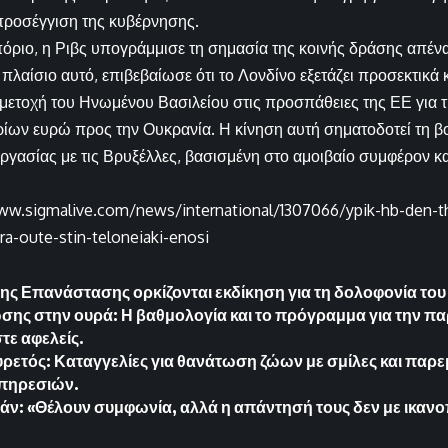
προσέγγιση της κυβέρνησης.
όριο, η Ριβς υπογράμμισε τη σημασία της κοινής δράσης απένα
 πλαίσιο αυτό, επιβεβαίωσε ότι το Λονδίνο εξετάζει προσεκτικά
μετοχή του Ηνωμένου Βασιλείου στις προσπάθειες της ΕΕ για 
ίων ευρώ προς την Ουκρανία. Η κίνηση αυτή σηματοδοτεί τη β
ργασίας με τις Βρυξέλλες, βασισμένη στο αμοιβαίο συμφέρον κα
www.sigmalive.com/news/international/1307066/ypik-hb-den-
ra-oute-stin-teloneiaki-enosi
της Επανάστασης ορκίζονται εκδίκηση για τη δολοφονία του
σης στην ουρά: Η βαθμολογία και το πρόγραμμα για την π
τε αφελείς.
ετός: Καταγγελίες για θανάτωση ζώων με σμίλες και παρε
υπηρεσιών.
ράν: «Θέλουν συμφωνία, αλλά η απάντησή τους δεν με ικανο