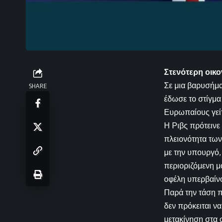
Στενότερη οικο
Σε μια βαρυσήμα
SHARE
έδωσε το στίγμα
Ευρωπαίους γείτ
Η Ριβς πρότεινε
πλειονότητα των
με την υπουργό, 
περιοριζόμενη μ
οφέλη υπερβαίνο
Παρά την τάση π
δεν πρόκειται ν
μετακίνηση στα 