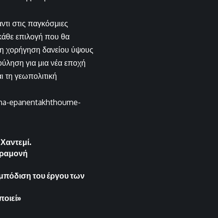
ντι στις παγκόσμιες
 κάθε επιλογή που θα
τη χορήγηση δανείου ύψους
ούληση για μια νέα εποχή
ι τη γεωπολιτική
tha-epanentakhthoume-
 Χαντεμί.
αραμονή
μπόδιση του έργου των
ποιεί»