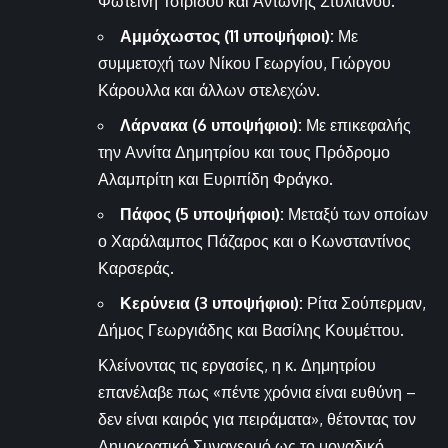
Φωτεινή Τσιρίδου και Αντώνης Στυλιανού.
Αμμόχωστος (11 υποψήφιοι):
Με
συμμετοχή των Νίκου Γεωργίου, Γιώργου
Κάρουλλα και άλλων στελεχών.
Λάρνακα (6 υποψήφιοι):
Με επικεφαλής
την Αννίτα Δημητρίου και τους Πρόδρομο
Αλαμπρίτη και Ευριπίδη Φράγκο.
Πάφος (5 υποψήφιοι):
Μεταξύ των οποίων
ο Χαράλαμπος Πάζαρος και ο Κωνσταντίνος
Καρσεράς.
Κερύνεια (3 υποψήφιοι):
Ρίτα Σούπερμαν,
Δήμος Γεωργιάδης και Βασίλης Κουμέττου.
Κλείνοντας τις εργασίες, η κ. Δημητρίου
επανέλαβε πως «πέντε χρόνια είναι ευθύνη –
δεν είναι καιρός για πειράματα», θέτοντας τον
Δημοκρατικό Συναγερμό ως το μοναδικό