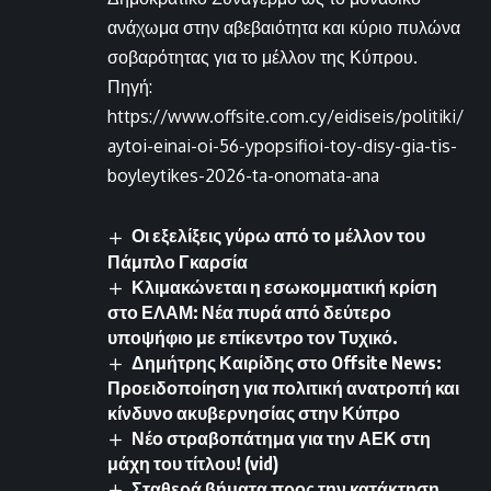
ανάχωμα στην αβεβαιότητα και κύριο πυλώνα
σοβαρότητας για το μέλλον της Κύπρου.
Πηγή:
https://www.offsite.com.cy/eidiseis/politiki/
aytoi-einai-oi-56-ypopsifioi-toy-disy-gia-tis-
boyleytikes-2026-ta-onomata-ana
Οι εξελίξεις γύρω από το μέλλον του
Πάμπλο Γκαρσία
Κλιμακώνεται η εσωκομματική κρίση
στο ΕΛΑΜ: Νέα πυρά από δεύτερο
υποψήφιο με επίκεντρο τον Τυχικό.
Δημήτρης Καιρίδης στο Offsite News:
Προειδοποίηση για πολιτική ανατροπή και
κίνδυνο ακυβερνησίας στην Κύπρο
Νέο στραβοπάτημα για την ΑΕΚ στη
μάχη του τίτλου! (vid)
Σταθερά βήματα προς την κατάκτηση