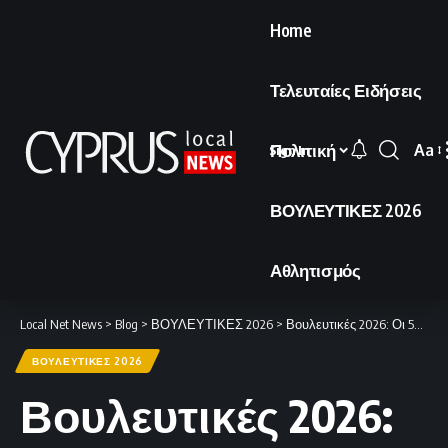
Home
Τελευταίες Ειδήσεις
Πολιτική
Aa
Sign In
Font
Resi
ΒΟΥΛΕΥΤΙΚΕΣ 2026
Αθλητισμός
Local Net News
>
Blog
>
ΒΟΥΛΕΥΤΙΚΕΣ 2026
>
Βουλευτικές 2026: Οι 56 υποψήφιοι του ΔΗΣΥ ανά επαρχία – Όλα τα ονόματα
ΒΟΥΛΕΥΤΙΚΕΣ 2026
Βουλευτικές 2026: