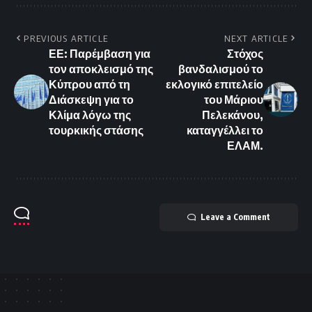
PREVIOUS ARTICLE
NEXT ARTICLE
ΕΕ: Παρέμβαση για
Στόχος
τον αποκλεισμό της
βανδαλισμού το
Κύπρου από τη
εκλογικό επιτελείο
Διάσκεψη για το
του Μάριου
Κλίμα λόγω της
Πελεκάνου,
τουρκικής στάσης
καταγγέλλει το
ΕΛΑΜ.
Leave a Comment