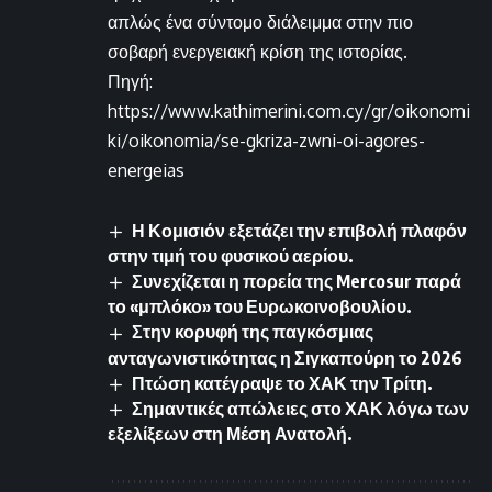
απλώς ένα σύντομο διάλειμμα στην πιο
σοβαρή ενεργειακή κρίση της ιστορίας.
Πηγή:
https://www.kathimerini.com.cy/gr/oikonomi
ki/oikonomia/se-gkriza-zwni-oi-agores-
energeias
Η Κομισιόν εξετάζει την επιβολή πλαφόν
στην τιμή του φυσικού αερίου.
Συνεχίζεται η πορεία της Mercosur παρά
το «μπλόκο» του Ευρωκοινοβουλίου.
Στην κορυφή της παγκόσμιας
ανταγωνιστικότητας η Σιγκαπούρη το 2026
Πτώση κατέγραψε το ΧΑΚ την Τρίτη.
Σημαντικές απώλειες στο ΧΑΚ λόγω των
εξελίξεων στη Μέση Ανατολή.