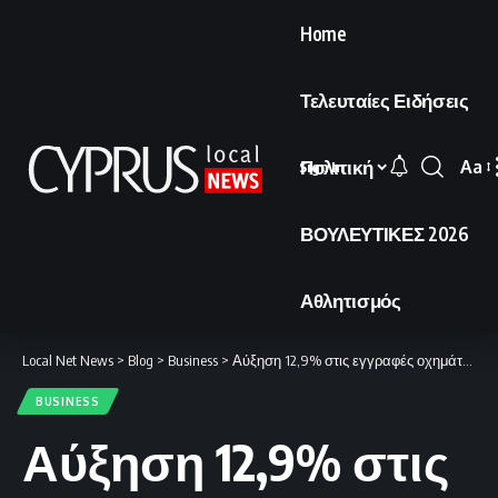
Home
Τελευταίες Ειδήσεις
Πολιτική
Aa
Sign In
Font
Resi
ΒΟΥΛΕΥΤΙΚΕΣ 2026
Αθλητισμός
Local Net News
>
Blog
>
Business
>
Αύξηση 12,9% στις εγγραφές οχημάτων κατά το πρώτο τρίμηνο του έτους.
BUSINESS
Αύξηση 12,9% στις