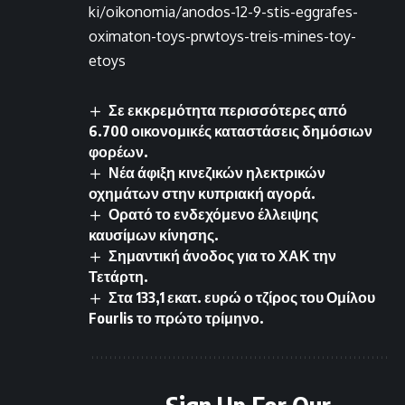
ki/oikonomia/anodos-12-9-stis-eggrafes-
oximaton-toys-prwtoys-treis-mines-toy-
etoys
Σε εκκρεμότητα περισσότερες από
6.700 οικονομικές καταστάσεις δημόσιων
φορέων.
Νέα άφιξη κινεζικών ηλεκτρικών
οχημάτων στην κυπριακή αγορά.
Ορατό το ενδεχόμενο έλλειψης
καυσίμων κίνησης.
Σημαντική άνοδος για το ΧΑΚ την
Τετάρτη.
Στα 133,1 εκατ. ευρώ ο τζίρος του Ομίλου
Fourlis το πρώτο τρίμηνο.