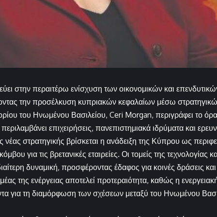
εύει στην περαιτέρω ενίσχυση των οικονομικών και επενδυτικώ
οντας την προσέλκυση κυπριακών κεφαλαίων μέσω στρατηγικώ
ίου του Ηνωμένου Βασιλείου, Ceri Morgan, περιγράφει το όρα
περιλαμβάνει επιχειρήσεις, πανεπιστημιακά ιδρύματα και ερευν
ης νέας στρατηγικής βρίσκεται η ανάδειξη της Κύπρου ως περιφ
κόμβου για τις βρετανικές εταιρείες. Οι τομείς της τεχνολογίας κ
ιαίτερη δυναμική, προσφέροντας έδαφος για κοινές δράσεις κα
μέας της ενέργειας αποτελεί προτεραιότητα, καθώς η ενεργειακ
ντα για τη διαμόρφωση των σχέσεων μεταξύ του Ηνωμένου Βασι