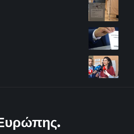
ς Ευρώπης.