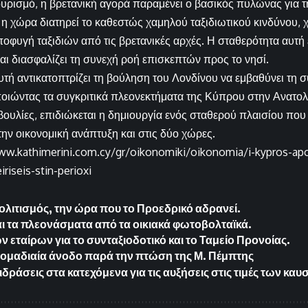
τουρισμό, η βρετανική αγορά παραμένει ο βασικός πυλώνας για 
ι η χώρα διατηρεί το καθεστώς χαμηλού ταξιδιωτικού κινδύνου,
ποφυγή ταξιδιών από τις βρετανικές αρχές. Η σταθερότητα αυτή
αι διασφαλίζει τη συνεχή ροή επισκεπτών προς το νησί.
τή αντικατοπτρίζει τη βούληση του Λονδίνου να εμβαθύνει τη σ
οιώντας τα συγκριτικά πλεονεκτήματα της Κύπρου στην Ανατο
βουλίες, επιδιώκεται η δημιουργία ενός σταθερού πλαισίου που 
την οικονομική ανάπτυξη και στις δύο χώρες.
ww.kathimerini.com.cy/gr/oikonomiki/oikonomia/i-kypros-ap
iriseis-stin-perioxi
πολιτισμός, την ώρα που το Προεδρικό αδρανεί.
ι τα πλεονάσματα από τα οικιακά φωτοβολταϊκά.
 εταίρων για το συνταξιοδοτικό και το Ταμείο Προνοίας.
ομαδιαία άνοδο παρά την πτώση της Μ. Πέμπτης
δράσεις στα κατεχόμενα για τις αυξήσεις στις τιμές των καυ