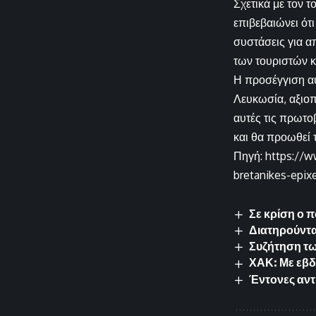
Σχετικά με τον 
επιβεβαιώνει ότ
συστάσεις για α
των τουριστών κ
Η προσέγγιση αυ
Λευκωσία, αξιοπ
αυτές τις πρωτο
και θα προωθεί 
Πηγή: https://w
bretanikes-epixe
Σε κρίση ο 
Διατηρούντα
Συζήτηση των
ΧΑΚ: Με εβδ
Έντονες αντι