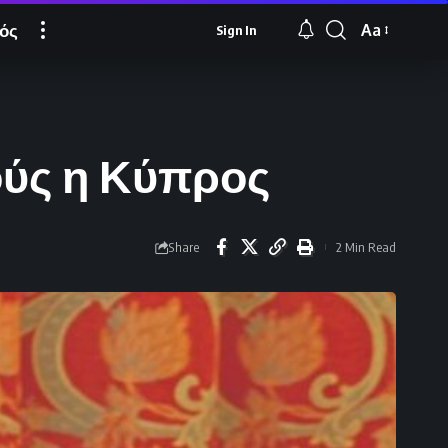
ός
Aa
Sign In
Font
Resizer
ούς η Κύπρος
Share
2 Min Read