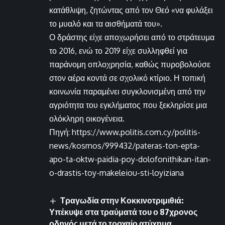
κατάθλιψη, ζητώντας από τον Θεό «να φυλάξει
το μυαλό και τα αισθήματά του».
Ο δράστης είχε αποχωρήσει από το στράτευμα
το 2016, ενώ το 2019 είχε συλληφθεί για
παράνομη οπλοχρησία, καθώς πυροβολούσε
στον αέρα κοντά σε σχολικό κτίριο. Η τοπική
κοινωνία παραμένει συγκλονισμένη από την
αγριότητα του εγκλήματος που ξεκληρίσε μια
ολόκληρη οικογένεια.
Πηγή: https://www.politis.com.cy/politis-
news/kosmos/999432/pateras-ton-epta-
apo-ta-oktw-paidia-poy-dolofonithikan-itan-
o-drastis-toy-makeleiou-sti-loyiziana
Τραγωδία στην Κοκκινοτριμιθιά:
Υπέκυψε στα τραύματά του ο 87χρονος
οδηγός μετά το τροχαίο ατύχημα.