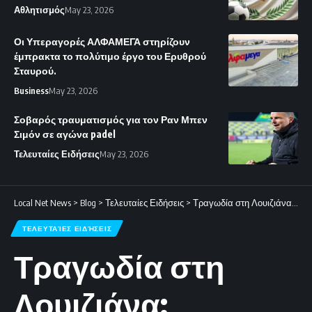
Αθλητισμός
May 23, 2026
Οι Υπεραγορές ΑΛΦΑΜΕΓΑ στηρίζουν
έμπρακτα το πολύτιμο έργο του Ερυθρού
Σταυρού.
Business
May 23, 2026
Σοβαρός τραυματισμός για τον Ραν Μπεν
Σιμόν σε αγώνα padel
Τελευταίες Ειδήσεις
May 23, 2026
Local Net News
>
Blog
>
Τελευταίες Ειδήσεις
>
Τραγωδία στη Λουιζιάνα: Πατέρας δολοφόνησε επτά από τα παιδιά του και ένα ακόμη άτομο.
ΤΕΛΕΥΤΑΊΕΣ ΕΙΔΉΣΕΙΣ
Τραγωδία στη
Λουιζιάνα: