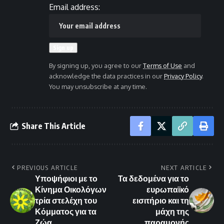
Email address:
By signing up, you agree to our
Terms of Use
and
acknowledge the data practices in our
Privacy Policy
.
You may unsubscribe at any time.
Share This Article
PREVIOUS ARTICLE
NEXT ARTICLE
Υποψήφιοι με το
Τα δεδομένα για το
Κίνημα Οικολόγων
ευρωπαϊκό
τρία στελέχη του
εισιτήριο και τη
Κόμματος για τα
μάχη της
Ζώα
παραμονής