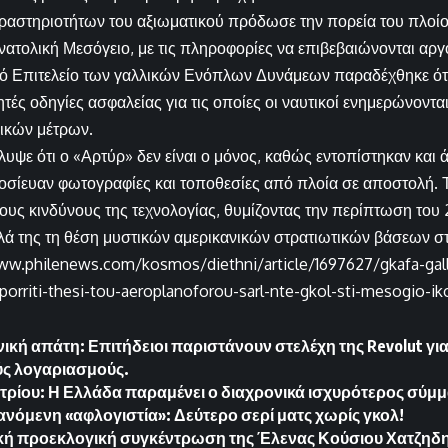
ραστηριοτήτων του αξιωματικού πρόδωσε την πορεία του πλοίου
νατολική Μεσόγειο, με τις πληροφορίες να επιβεβαιώνονται αρ
ικό Επιτελείο των γαλλικών Ενόπλων Δυνάμεων παραδέχθηκε ότι
ητές οδηγίες ασφαλείας για τις οποίες οι ναυτικοί ενημερώνονται
ικών μέτρων.
υψε ότι ο «Αρτύρ» δεν είναι ο μόνος, καθώς εντοπίστηκαν και 
σίευαν φωτογραφίες και τοποθεσίες από πλοία σε αποστολή. Τ
ους κινδύνους της τεχνολογίας, θυμίζοντας την περίπτωση του 20
ά της τη θέση μυστικών αμερικανικών στρατιωτικών βάσεων στ
www.philenews.com/kosmos/diethni/article/1697627/gkafa-gal
aporriti-thesi-tou-aeroplanoforou-sarl-nte-gkol-sti-mesogio-ik
ική απάτη: Επιτήδειοι παριστάνουν στελέχη της Revolut γ
ύς λογαριασμούς.
τρίου: Η Ελλάδα παραμένει ο διαχρονικά ισχυρότερος σύμμ
όμενη «αφλογιστία»: Δεύτερο σερί ματς χωρίς γκολ!
κή προεκλογική συγκέντρωση της Έλενας Κούσιου Χατζηδ