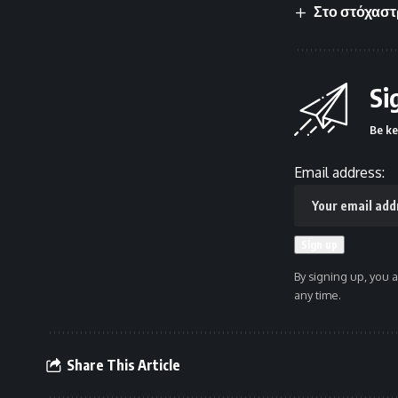
Στο στόχαστ
Si
Be ke
Email address:
By signing up, you 
any time.
Share This Article