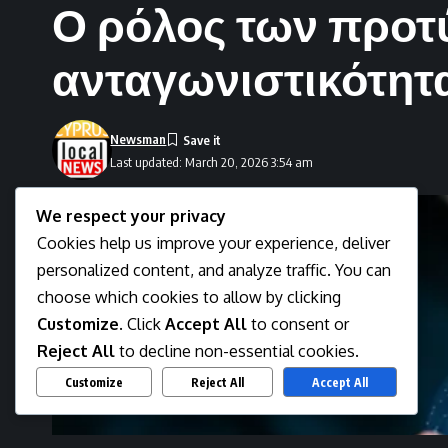
Ο ρόλος των προτ
ανταγωνιστικότητ
Newsman
Last updated: March 20, 2026 3:54 am
We respect your privacy
Cookies help us improve your experience, deliver
personalized content, and analyze traffic. You can
choose which cookies to allow by clicking
Customize
. Click
Accept All
to consent or
Reject All
to decline non-essential cookies.
Customize
Reject All
Accept All