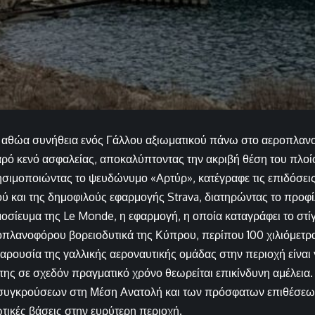
ά αθώα συνήθεια ενός Γάλλου αξιωματικού πάνω στο αεροπλαν
ό κενό ασφαλείας, αποκαλύπτοντας την ακριβή θέση του πλοί
ησιμοποιώντας το ψευδώνυμο «Αρτύρ», κατέγραφε τις επιδόσεις
ύ και της δημοφιλούς εφαρμογής Strava, διατηρώντας το προφί
οσίευμα της Le Monde, η εφαρμογή, η οποία καταγράφει το στ
οπλανοφόρου βορειοδυτικά της Κύπρου, περίπου 100 χιλιόμετρα 
ρουσία της γαλλικής αεροναυτικής ομάδας στην περιοχή είναι
της σε σχεδόν πραγματικό χρόνο θεωρείται επικίνδυνη αμέλεια.
συγκρούσεων στη Μέση Ανατολή και των πρόσφατων επιθέσεων
ωτικές βάσεις στην ευρύτερη περιοχή.