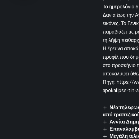
Το ημερολόγιο δ
Δανία έως την Α
εικόνες. Το Γεν
παραβιάζει τις ρ
τη λήψη πειθαρχ
Η έρευνα αποκάλ
προφίλ που δημο
στο προσκήνιο τ
αποκαλύψει άθελ
Πηγή: https://
apokalipse-tin-
Νέα τηλεφων
από τραπεζικο
Αννίτα Δημη
Επαναλαμβαν
Μεγάλη τελι