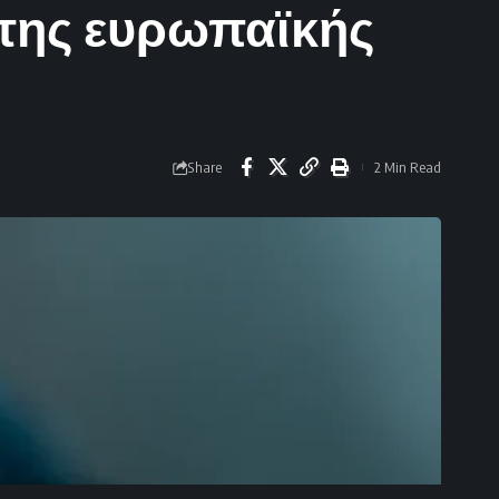
της ευρωπαϊκής
Share
2 Min Read