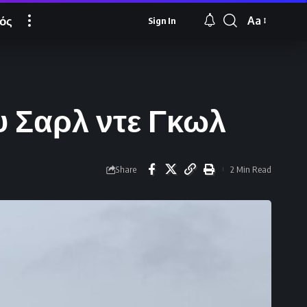
ός
Aa
Sign In
Font
Resizer
υ Σαρλ ντε Γκωλ
Share
2 Min Read