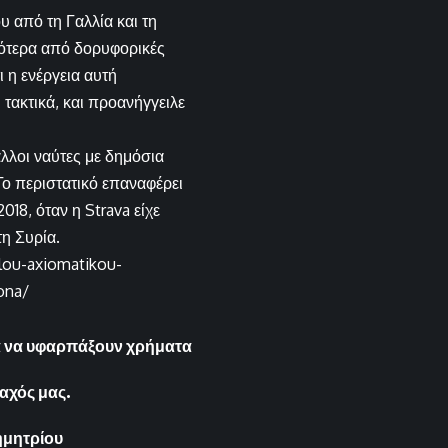
 από τη Γαλλία και τη
γότερα από δορυφορικές
 η ενέργεια αυτή
 τακτικά, και προανήγγειλε
άλλοι ναύτες με δημόσια
ο περιστατικό επαναφέρει
18, όταν η Strava είχε
η Συρία.
lou-axiomatikou-
ona/
ια να υφαρπάξουν χρήματα
αχός μας.
ημητρίου