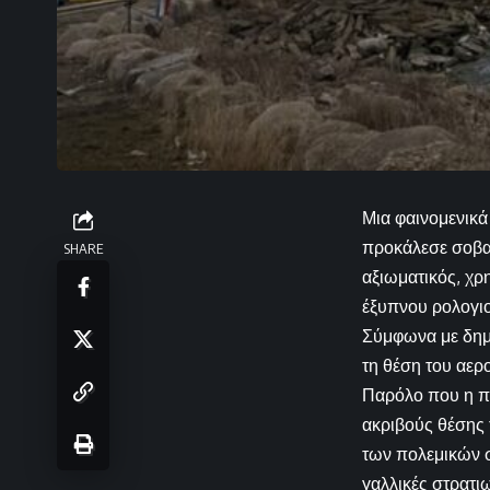
Μια φαινομενικ
προκάλεσε σοβαρ
SHARE
αξιωματικός, χρ
έξυπνου ρολογιο
Σύμφωνα με δημ
τη θέση του αερ
Παρόλο που η πα
ακριβούς θέσης 
των πολεμικών 
γαλλικές στρατι