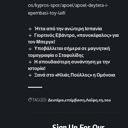
os/kypros-spor/apoel/apoel-deytera-i-
epembasi-toy-laifi
Ήττα από την ανώτερη Ισπανία
Γιορτινός Εβάντρο, «πονοκέφαλος» για
τον Μπεργκ!
Υποβάλλεται σήμερα σε μαγνητική
τομογραφία ο Σταφυλίδης
Η σπουδαιότερη συνάντηση με την
ιστορία!
Ξανά στο «Ηλιάς Πούλλος» η Ομόνοια
TAGGED:
Δευτέρα
επέμβαση
Λαΐφη
τη
του
Sign Up For Our