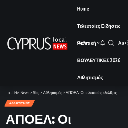
Home
Τελευταίες Ειδήσεις
Πολιτική
Aa
Sign In
Font
Resi
ΒΟΥΛΕΥΤΙΚΕΣ 2026
Αθλητισμός
Local Net News
>
Blog
>
Αθλητισμός
>
ΑΠΟΕΛ: Οι τελευταίες εξελίξεις στην υπόθεση Λαΐφη
ΑΘΛΗΤΙΣΜΌΣ
ΑΠΟΕΛ: Οι