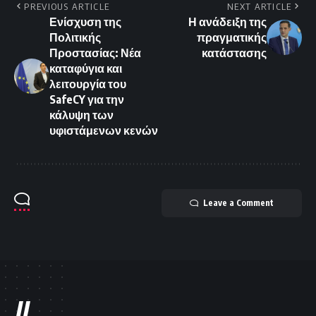
PREVIOUS ARTICLE
NEXT ARTICLE
Ενίσχυση της
Η ανάδειξη της
Πολιτικής
πραγματικής
Προστασίας: Νέα
κατάστασης
καταφύγια και
λειτουργία του
SafeCY για την
κάλυψη των
υφιστάμενων κενών
Leave a Comment
//