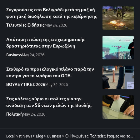
Συγκρούσεις στο Βελιγράδι μετά τη μαζική
φοιτητική διαδήλωση κατά της κυβέρνησης
Τελευταίες Ειδήσεις
May 24, 2026
Απότομη πτώση της επιχειρηματικής
δραστηριότητας στην Ευρωζώνη
Business
May 24, 2026
Σταθερό το προεκλογικό πλάνο παρά την
κόντρα για το ωράριο του ΟΠΕ.
ΒΟΥΛΕΥΤΙΚΕΣ 2026
May 24, 2026
Στις κάλπες αύριο οι πολίτες για την
ανάδειξη των 56 νέων μελών της Βουλής.
Πολιτική
May 24, 2026
Local Net News
>
Blog
>
Business
>
Οι Ηνωμένες Πολιτείες έτοιμες για το επόμενο στάδιο.