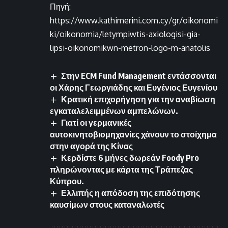
Πηγή:
https://www.kathimerini.com.cy/gr/oikonomi
ki/oikonomia/letympiwtis-axiologisi-gia-
lipsi-oikonomikwn-metron-logo-m-anatolis
Στην ECM Fund Management εντάσσονται
οι Χάρης Γεωργιάδης και Ευγένιος Ευγενίου
Κρατική επιχορήγηση για την αναβίωση
εγκαταλελειμμένων αμπελώνων.
Γιατί οι γερμανικές
αυτοκινητοβιομηχανίες χάνουν το στοίχημα
στην αγορά της Κίνας
Κερδίστε 6 μήνες δωρεάν Foody Pro
πληρώνοντας με κάρτα της Τράπεζας
Κύπρου.
Ελλιπής η απόδοση της επιδότησης
καυσίμων στους καταναλωτές