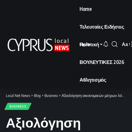
Home
Τελευταίες Ειδήσεις
Πολιτική
Aa
Sign In
Font
Resi
ΒΟΥΛΕΥΤΙΚΕΣ 2026
Αθλητισμός
Local Net News
>
Blog
>
Business
>
Αξιολόγηση οικονομικών μέτρων λόγω της κρίσης στη Μέση Ανατολή.
BUSINESS
Αξιολόγηση