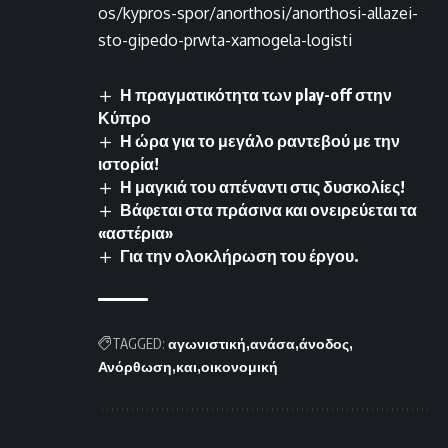
os/kypros-spor/anorthosi/anorthosi-allazei-
sto-gipedo-prwta-xamogela-logisti
Η πραγματικότητα των play-off στην
Κύπρο
Η ώρα για το μεγάλο ραντεβού με την
ιστορία!
Η μαγκιά του απέναντι στις δυσκολίες!
Βάφεται στα πράσινα και ονειρεύεται τα
«αστέρια»
Για την ολοκλήρωση του έργου.
TAGGED:
αγωνιστική
ανάσα
άνοδος
Ανόρθωση
και
οικονομική