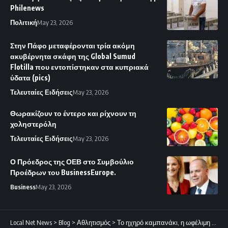
Philenews
Πολιτική
May 23, 2026
Στην Πάφο μεταφέρονται τρία ακόμη
ακυβέρνητα σκάφη της Global Sumud
Flotilla που εντοπίστηκαν στα κυπριακά
ύδατα (pics)
Τελευταίες Ειδήσεις
May 23, 2026
Θωρακίζουν το έντερο και ρίχνουν τη
χοληστερόλη
Τελευταίες Ειδήσεις
May 23, 2026
Ο Πρόεδρος της ΟΕΒ στο Συμβούλιο
Προέδρων του BusinessEurope.
Business
May 23, 2026
Local Net News
>
Blog
>
Αθλητισμός
>
Το ηχηρό καμπανάκι, η ωφέλιμη διακοπή και ο ξεκάθαρος στόχος.