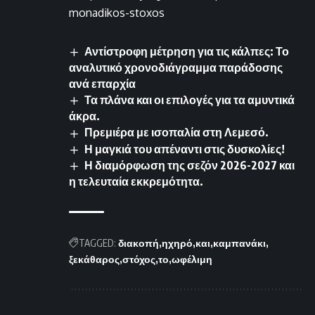
monadikos-stoxos
Αντίστροφη μέτρηση για τις κάλπες: Το
αναλυτικό χρονοδιάγραμμα παράδοσης
ανά επαρχία
Τα πλάνα και οι επιλογές για τα αμυντικά
άκρα.
Πρεμιέρα με ισοπαλία στη Λεμεσό.
Η μαγκιά του απέναντι στις δυσκολίες!
Η διαμόρφωση της σεζόν 2026-2027 και
η τελευταία εκκρεμότητα.
TAGGED:
διακοπή
ηχηρό
και
καμπανάκι
ξεκάθαρος
στόχος
το
ωφέλιμη