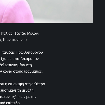
αλίας, Τζότζια Μελόνι,
, Κωνσταντίνου
ης Ιταλίδας Πρωθυπουργού
είχε ως αποτέλεσμα τον
βεί εσπευσμένα στη
ν κοντά στους τραυματίες,
ότι η επίσκεψη στην Κύπρο
επισήμανε τη μεγάλη
μερών σχέσεων με την
ακό επίπεδο.