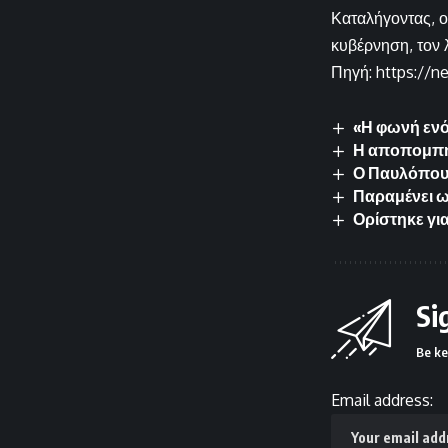
Καταλήγοντας, ο
κυβέρνηση, τον 
Πηγή: https://n
«Η φωνή ενό
Η αποπομπή 
Ο Παυλόπουλ
Παραμένει 
Ορίστηκε για
Si
Be ke
Email address: