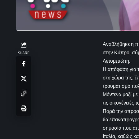
Αναβλήθηκε η πρ
στην Κύπρο, σύ
SHARE
Λετυμπιώτη.
Η απόφαση για 
στη χώρα της, έ
τραυματισμό πολ
Μόντενα μαζί με
τις οικογένειές 
Παρά την απρόσ
θα επαναπρογρα
σημασία που απ
Ιταλία, καθώς κ