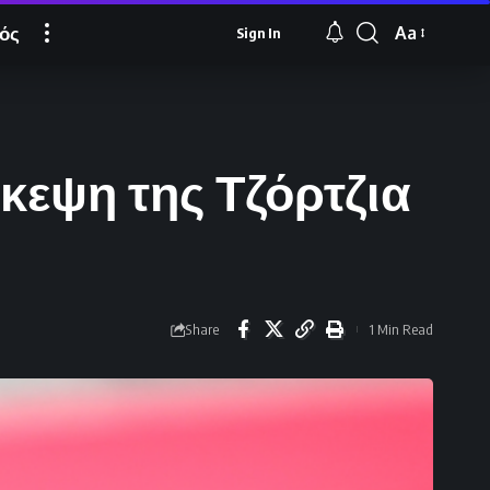
ός
Aa
Sign In
Font
Resizer
κεψη της Τζόρτζια
Share
1 Min Read