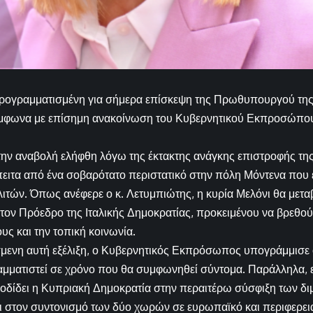
ογραμματισμένη για σήμερα επίσκεψη της Πρωθυπουργού της Ιτ
μφωνα με επίσημη ανακοίνωση του Κυβερνητικού Εκπροσώπου
την αναβολή ελήφθη λόγω της έκτακτης ανάγκης επιστροφής τ
πειτα από ένα σοβαρότατο περιστατικό στην πόλη Μόντενα που 
ιτών. Όπως ανέφερε ο κ. Λετυμπιώτης, η κυρία Μελόνι θα μετα
 τον Πρόεδρο της Ιταλικής Δημοκρατίας, προκειμένου να βρεθού
τους και την τοπική κοινωνία.
μενη αυτή εξέλιξη, ο Κυβερνητικός Εκπρόσωπος υπογράμμισε 
μματιστεί σε χρόνο που θα συμφωνηθεί σύντομα. Παράλληλα, 
οδίδει η Κυπριακή Δημοκρατία στην περαιτέρω σύσφιξη των δι
αι στον συντονισμό των δύο χωρών σε ευρωπαϊκό και περιφερει