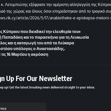
 κ. Λετυμπιώτης εξέφρασε την αμέριστη αλληλεγγύη της Κύπρου
λαό της χώρας και όλους όσοι επηρεάστηκαν από το τραγικό σ
ews.rik.cy/article/2026/5/17/anabletheke-e-episkepse-meloni
ς Κύπριου που διεκδικεί την ελευθερία του»
Παπαδάκη και το παρασκήνιο για τη Λευκωσία
ος και η καταγωγή του από τα Λεύκαρα
ωστόσο υπόλογος ο Αναστασιάδης.
 τις 16 Μαρτίου η ακρόαση
gn Up For Our Newsletter
ep up! Get the latest breaking news delivered straight to your inbox.