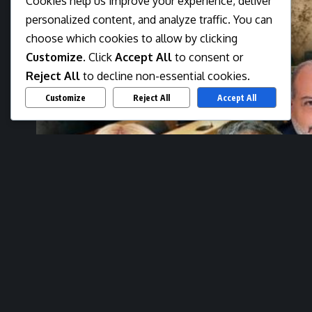
Cookies help us improve your experience, deliver
personalized content, and analyze traffic. You can
choose which cookies to allow by clicking
Customize
. Click
Accept All
to consent or
Reject All
to decline non-essential cookies.
Customize
Reject All
Accept All