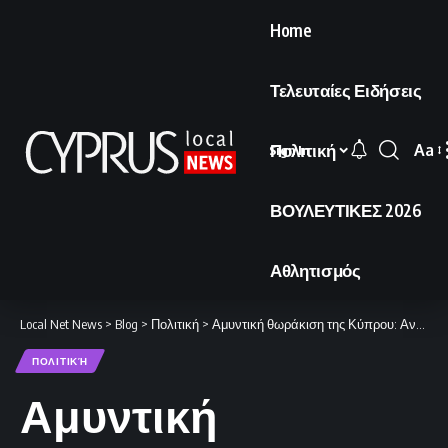
Home
Τελευταίες Ειδήσεις
Πολιτική
Aa
Sign In
Font
Resi
ΒΟΥΛΕΥΤΙΚΕΣ 2026
Αθλητισμός
Local Net News
>
Blog
>
Πολιτική
>
Αμυντική θωράκιση της Κύπρου: Αντιπυραυλικά, συστήματα anti-drone και μια φρεγάτα
ΠΟΛΙΤΙΚΉ
Αμυντική