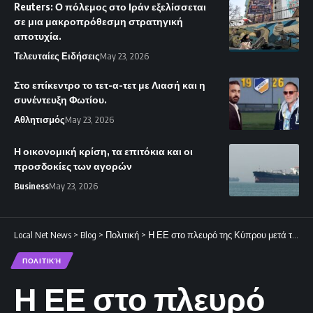
Reuters: Ο πόλεμος στο Ιράν εξελίσσεται
σε μια μακροπρόθεσμη στρατηγική
αποτυχία.
Τελευταίες Ειδήσεις
May 23, 2026
Στο επίκεντρο το τετ-α-τετ με Λιασή και η
συνέντευξη Φωτίου.
Αθλητισμός
May 23, 2026
Η οικονομική κρίση, τα επιτόκια και οι
προσδοκίες των αγορών
Business
May 23, 2026
Local Net News
>
Blog
>
Πολιτική
>
Η ΕΕ στο πλευρό της Κύπρου μετά το επεισόδιο στο Ακρωτήρι.
ΠΟΛΙΤΙΚΉ
Η ΕΕ στο πλευρό