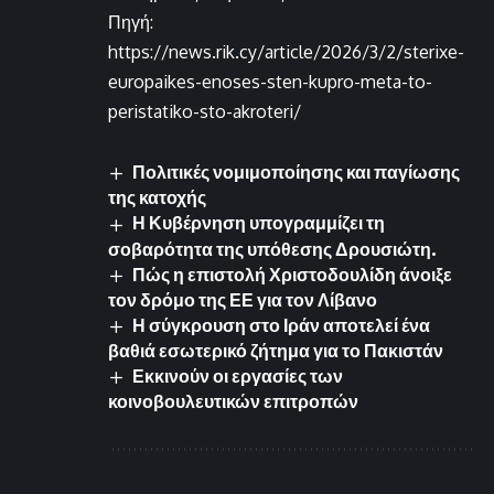
Πηγή:
https://news.rik.cy/article/2026/3/2/sterixe-
europaikes-enoses-sten-kupro-meta-to-
peristatiko-sto-akroteri/
Πολιτικές νομιμοποίησης και παγίωσης
της κατοχής
Η Κυβέρνηση υπογραμμίζει τη
σοβαρότητα της υπόθεσης Δρουσιώτη.
Πώς η επιστολή Χριστοδουλίδη άνοιξε
τον δρόμο της ΕΕ για τον Λίβανο
Η σύγκρουση στο Ιράν αποτελεί ένα
βαθιά εσωτερικό ζήτημα για το Πακιστάν
Εκκινούν οι εργασίες των
κοινοβουλευτικών επιτροπών