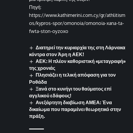
Πηγή:
https://www.kathimerini.com.cy/gr/athlitism
os/kypros-spor/omonoia/omonoia-xana-ta-
fwta-ston-oyzoxo
Διατηρεί την κυριαρχία της στη Λάρνακα
κόντρα στον Άρη η ΑΕΚ!
ΑΕΚ: Η πλέον καθοριστική «μεταγραφή»
της χρονιάς
Πλησιάζει η τελική απόφαση για τον
Ροθάδα
Ξανά στο κυνήγι του θαύματος επί
αγγλικού εδάφους!
Ανεξάρτητη διαβίωση ΑΜΕΑ: Ένα
δικαίωμα που παραμένει θεωρητικό στην
πράξη.