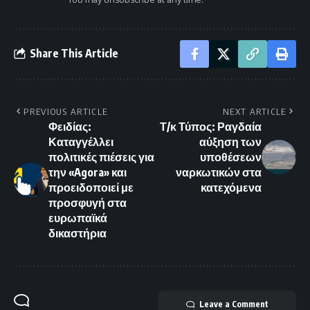
Share This Article
PREVIOUS ARTICLE
NEXT ARTICLE
Φειδίας:
Τ/κ Τύπος: Ραγδαία
Καταγγέλλει
αύξηση των
πολιτικές πιέσεις για
υποθέσεων
την «Agora» και
ναρκωτικών στα
προειδοποιεί με
κατεχόμενα
προσφυγή στα
ευρωπαϊκά
δικαστήρια
Leave a Comment