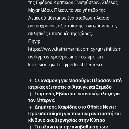
της Εφόρου Κρατικών Ενισχύσεων, Στέλλας
Μιχαηλίδου. Πλέον, το νέο γήπεδο της
Λεμεσού τίθεται σε ένα σταθερό πλαίσιο
μακροχρόνιας αξιοποίησης, ενισχύοντας τις
αθλητικές υποδομές της χώρας.
Πηγή:
https://www.kathimerini.com.cy/gr/athlitism
os/kypros-spor/prasino-fos-apo-tin-
komision-gia-to-gipedo-sti-lemeso
Σε αναμονή για Μασούρα: Πέρασαν από
ιατρικές εξετάσεις οι Άιτινγκ και Σεμέδο
Γιορτινός Εβάντρο, «πονοκέφαλος» για
τον Μπεργκ!
Δημήτρης Καιρίδης στο Offsite News:
Προειδοποίηση για πολιτική ανατροπή και
κίνδυνο ακυβερνησίας στην Κύπρο
Το πλάνο για την αναβάθμιση των