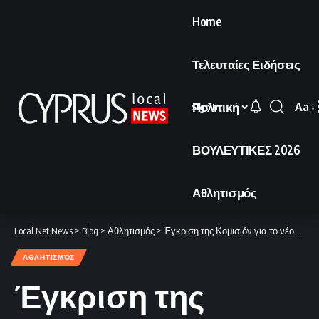
Home
Τελευταίες Ειδήσεις
Πολιτική
Aa
Sign In
Font
Resi
ΒΟΥΛΕΥΤΙΚΕΣ 2026
Αθλητισμός
Local Net News
>
Blog
>
Αθλητισμός
>
Έγκριση της Κομισιόν για το νέο γήπεδο στη Λεμεσό
ΑΘΛΗΤΙΣΜΌΣ
Έγκριση της