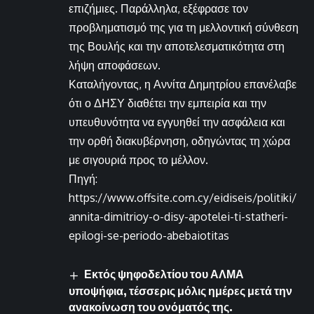
επιζήμιες. Παράλληλα, εξέφρασε τον
προβληματισμό της για τη μελλοντική σύνθεση
της Βουλής και την αποτελεσματικότητα στη
λήψη αποφάσεων.
Καταλήγοντας, η Αννίτα Δημητρίου επανέλαβε
ότι ο ΔΗΣΥ διαθέτει την εμπειρία και την
υπευθυνότητα να εγγυηθεί την ασφάλεια και
την ορθή διακυβέρνηση, οδηγώντας τη χώρα
με σιγουριά προς το μέλλον.
Πηγή:
https://www.offsite.com.cy/eidiseis/politiki/
annita-dimitrioy-o-disy-apotelei-ti-statheri-
epilogi-se-periodo-abebaiotitas
Εκτός ψηφοδελτίου του ΑΛΜΑ
υποψήφια, τέσσερις μόλις ημέρες μετά την
ανακοίνωση του ονόματός της.