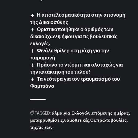
Η αποτελεσματικότητα στην απονομή
της Δικαιοσύνης
Οριστικοποιήθηκε ο αριθμός των
δικαιούχων ψήφου για τις βουλευτικές
εκλογές.
Φινάλε θρίλερ στη μάχη για την
παραμονή
Πράσινο το ντέρμπι και ολοταχώς για
την κατάκτηση του τίτλου!
Τα νεότερα για τον τραυματισμό του
Φαμπιάνο
TAGGED:
άλμα
για
Εκλογών
επόμενης
ημέρας
μεταρρυθμίσεις
νομοθετικές
Οι
πρωτοβουλίες
της
τις
των