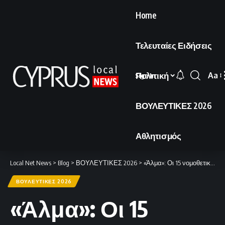
Home
Τελευταίες Ειδήσεις
Πολιτική
Aa
Sign In
Font
Resi
ΒΟΥΛΕΥΤΙΚΕΣ 2026
Αθλητισμός
Local Net News
>
Blog
>
ΒΟΥΛΕΥΤΙΚΕΣ 2026
>
«Άλμα»: Οι 15 νομοθετικές πρωτοβουλίες για τις μεταρρυθμίσεις της επόμενης ημέρας των εκλογών.
ΒΟΥΛΕΥΤΙΚΕΣ 2026
«Άλμα»: Οι 15