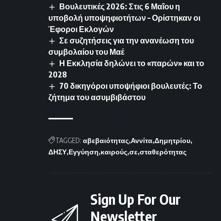
Βουλευτικές 2026: Στις 6 Μαΐου η
υποβολή υποψηφιοτήτων – Ορίστηκαν οι
Έφοροι Εκλογών
Σε συζητήσεις για την ανανέωση του
συμβολαίου του Μαέ
Η Εκκλησία δηλώνει το «παρών» και το
2028
70 δικηγόροι υποψήφιοι βουλευτές: Το
ζήτημα του ασυμβιβάστου
TAGGED:
αβεβαιότητας
Αννίτα
Δημητρίου
ΔΗΣΥ
Εγγύηση
καιρούς
σε
σταθερότητας
Sign Up For Our
Newsletter