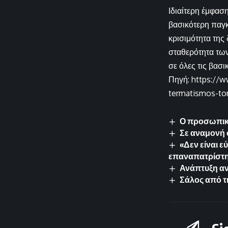
Ιδιαίτερη έμφασ
βασικότερη παγκ
κρισιμότητα της
σταθερότητα των
σε όλες τις βασι
Πηγή: https://w
termatismos-ton
Ο προσωπικός
Σε αναμονή 
«Δεν είναι 
επαναπατρίστη
Ανάπτυξη αν
Σάλος από τι