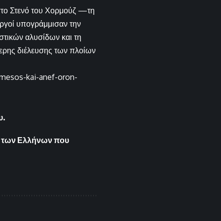
 στο Στενό του Χορμούζ —τη
υργοί υπογράμμισαν την
στικών αλυσίδων και τη
θερης διέλευσης των πλοίων
amesos-kai-anef-oron-
υ.
.
ες των Ελλήνων που