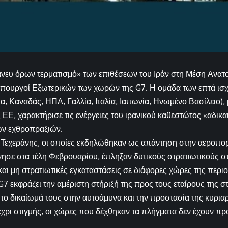
άνευ όρων τερματισμό» των επιθέσεων του Ιράν στη Μέση Ανατο
υπουργοί Εξωτερικών των χωρών της G7. Η ομάδα των επτά ισ
α, Καναδάς, ΗΠΑ, Γαλλία, Ιταλία, Ιαπωνία, Ηνωμένο Βασίλειο),
Ε, χαρακτήρισε τις ενέργειες του ιρανικού καθεστώτος «αδικα
ν εχθροπραξιών.
ς Τεχεράνης, οι οποίες εκδηλώθηκαν ως απάντηση στην αεροπο
νησε στα τέλη Φεβρουαρίου, έπληξαν δυτικούς στρατιωτικούς στ
αι μη στρατιωτικές εγκαταστάσεις σε διάφορες χώρες της περιο
G7 εκφράζει την αμέριστη στήριξή της προς τους εταίρους της 
το δικαίωμά τους στην αυτοάμυνα και την προστασία της κυριαρχ
μέχρι στιγμής, οι χώρες που δέχθηκαν τα πλήγματα δεν έχουν π