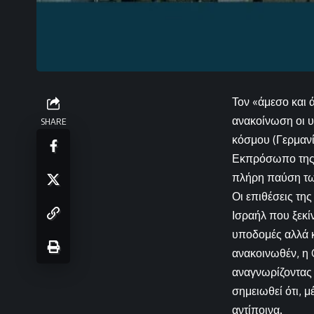
Τον «άμεσο και 
ανακοίνωση οι 
SHARE
κόσμου (Γερμανί
Εκπρόσωπο της Ε
πλήρη παύση τω
Οι επιθέσεις τη
Ισραήλ που ξεκί
υποδομές αλλά κ
ανακοινωθέν, η 
αναγνωρίζοντας 
σημειωθεί ότι, 
αντίποινα.