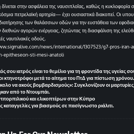
η δίνεται στην ασφάλεια της ναυσιπλοΐας, καθώς η κυκλοφορία
όσμια πετρελαϊκή αρτηρία— έχει ουσιαστικά διακοπεί. Οι υπο
 διατήρησης των θαλάσσιων οδών για την ευστάθεια των εφοδια
 διεθνών αγορών ενέργειας, ζητώντας τη διασφάλιση της ελεύ
κές ναυτιλιακές οδούς.
ww.sigmalive.com/news/international/1307523/g7-pros-iran-
-epitheseon-sti-mesi-anatoli
 σου ιατρός είναι το θεμέλιο για τη φροντίδα της υγείας σο
οι κτηνοτρόφοι μετά το αίτημα του ΠτΔ για πίστωση χρόνου
εύκολο να ακούς βομβαρδισμούς»: Συγκλονίζουν οι μαρτυρί
καν από το Ντουμπάι.
τιτορπιλικού και ελικοπτέρων στην Κύπρο
ς καταγγελίες για βιασμούς σε πασίγνωστο ριάλιτι.