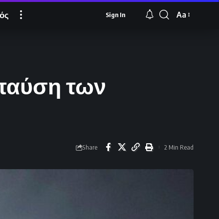
ός
Aa
Sign In
Font
Resizer
 παύση των
Share
2 Min Read