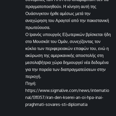
πραγματοποιηθούν. Η κίνηση αυτή της
Ουάσινγκτον ήρθε αμέσως μετά την
αναχώρηση του Αραγτσί από την πακιστανική
πρωτεύουσα.
Ο Ιρανός υπουργός Εξωτερικών βρίσκεται ήδη
στο Μουσκάτ του Ομάν, συνεχίζοντας τον
κύκλο των περιφερειακών επαφών του, ενώ η
ακύρωση της αμερικανικής αποστολής στη
μεσολαβήτρια χώρα δημιουργεί νέα δεδομένα
για την πορεία των διαπραγματεύσεων στην
περιοχή.
Πηγή:
https://www.sigmalive.com/news/internatio
nal/1311357/iran-den-kserei-an-oi-hpa-inai-
praghmati-sovares-sti-diplomatia