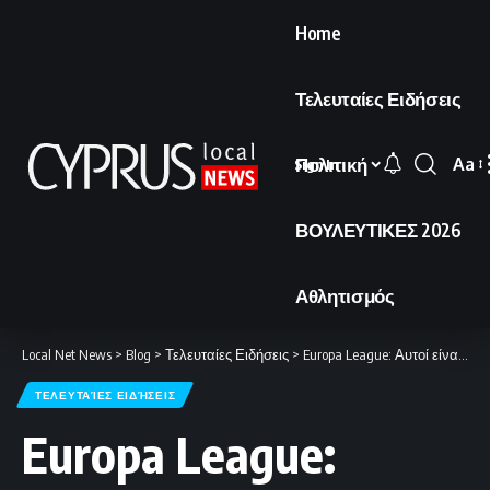
Home
Τελευταίες Ειδήσεις
Πολιτική
Aa
Sign In
Font
Resi
ΒΟΥΛΕΥΤΙΚΕΣ 2026
Αθλητισμός
Local Net News
>
Blog
>
Τελευταίες Ειδήσεις
>
Europa League: Αυτοί είναι οι υποψήφιοι αντίπαλοι του ΟΦΗ στα playoffs
ΤΕΛΕΥΤΑΊΕΣ ΕΙΔΉΣΕΙΣ
Europa League: