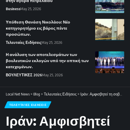
στην αγορά πετρελαίου
Business
May 25, 2026
Υπόθεση Θανάση Νικολάου: Νέο
κατηγορητήριο εις βάρος πέντε
προσώπων.
Τελευταίες Ειδήσεις
May 25, 2026
Η ανάλυση των αποτελεσμάτων των
βουλευτικών εκλογών υπό την οπτική των
κατεχομένων.
ΒΟΥΛΕΥΤΙΚΕΣ 2026
May 25, 2026
Local Net News
>
Blog
>
Τελευταίες Ειδήσεις
>
Ιράν: Αμφισβητεί τη σοβαρότητα των ΗΠΑ στις διπλωματικές προσπάθειες
ΤΕΛΕΥΤΑΊΕΣ ΕΙΔΉΣΕΙΣ
Ιράν: Αμφισβητεί