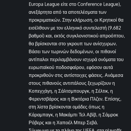
Europa League είτε στο Conference League),
ανεξάρτητα από τα αποτελέσματα των
προκριματικών. Στην κλήρωση, οι Κρητικοί θα
εισέλθουν με τον ελληνικό συντελεστή (9.682
βαθμοί) και, εκτός συγκλονιστικού απροόπτου,
θα βρίσκονται στο γκρουπ των ανίσχυρων.
Βάσει των τωρινών δεδομένων, οι πιθανοί
αντίπαλοι περιλαμβάνουν ισχυρά ονόματα του
ευρωπαϊκού ποδοσφαίρου, εφόσον αυτά
προκριθούν στις αντίστοιχες φάσεις. Ανάμεσα
στους πιθανούς αντιπάλους ξεχωρίζουν η
Κοπεγχάγη, η Σάλτσμπουργκ, η Σέλτικ, η
Φερεντσβάρος και η Βικτόρια Πλζεν. Επίσης,
στη λίστα βρίσκονται ομάδες όπως η
Κάραμπαγκ, η Μακάμπι Τελ Αβίβ, η Σάμροκ
Ρόβερς και η Χαποέλ Μπερ Σεβά.
Σύμφωνα με το πλάνο της UEFA, στα playoffs