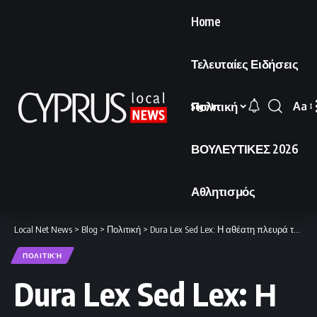
Home
Τελευταίες Ειδήσεις
Πολιτική
Aa
Sign In
Font
Resi
ΒΟΥΛΕΥΤΙΚΕΣ 2026
Αθλητισμός
Local Net News
>
Blog
>
Πολιτική
>
Dura Lex Sed Lex: Η αθέατη πλευρά της νομικής αυστηρότητας.
ΠΟΛΙΤΙΚΉ
Dura Lex Sed Lex: Η