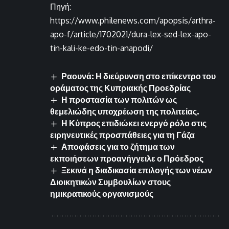
Πηγή:
https://www.philenews.com/apopsis/arthra-
apo-f/article/1702021/dura-lex-sed-lex-apo-
tin-kali-ke-edo-tin-anapodi/
Ραουνά: Η διεύρυνση στο επίκεντρο του
οράματος της Κυπριακής Προεδρίας
Η προστασία των πολιτών ως
θεμελιώδης υποχρέωση της πολιτείας.
Η Κύπρος επιδιώκει ενεργό ρόλο στις
ειρηνευτικές προσπάθειες για τη Γάζα
Αποφάσεις για το ζήτημα των
εκποιήσεων προανήγγειλε ο Πρόεδρος
Ξεκινά η διαδικασία επιλογής των νέων
Διοικητικών Συμβουλίων στους
ημικρατικούς οργανισμούς