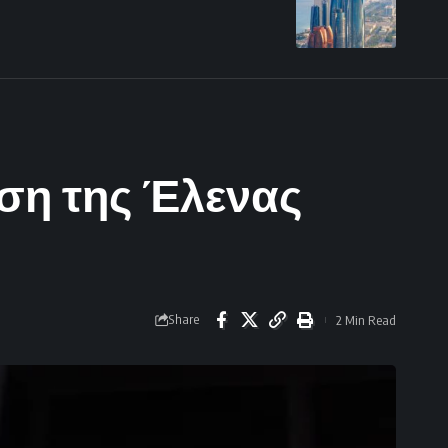
ση της Έλενας
Share
2 Min Read