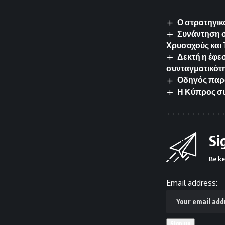
Ο στρατηγικ
Συνάντηση σ
Χρυσοχούς και 
Δεκτή η έφε
συνταγματικότ
Οδηγός παρά
Η Κύπρος συ
Si
Be ke
Email address: