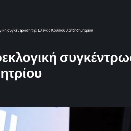
γική συγκέντρωση της Έλενας Κούσιου Χατζηδημητρίου
οεκλογική συγκέντρω
ητρίου