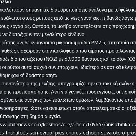
αλλία.
καλύπτουν σημαντικές διαφοροποιήσεις ανάλογα με το φύλο και 
ο ευάλωτοι στους ρύπους από τις νέες γυναίκες, πιθανώς λόγω
ους εργασίας. Ωστόσο, το μοτίβο αντιστρέφεται στις προχωρημέν
 να διατρέχουν τον μεγαλύτερο κίνδυνο.
 ρύπος αναδεικνύονται τα μικροσωματίδια PM2.5, στα οποία α
, καθώς εισχωρούν στην κυκλοφορία του αίματος προκαλώντας
ιοξείδιο του αζώτου (NO2) με 69.000 θανάτους και το όζον (O3)
ι οι ρύποι αυτοί συχνά συνυπάρχουν, ιδιαίτερα σε αστικά κέντρ
βιομηχανική δραστηριότητα.
, συντονίστρια της μελέτης, υπογραμμίζει την επιτακτική ανάγκη
ιρης προειδοποίησης. Αντί για γενικές προσεγγίσεις, οι ειδικο
μένα στις ανάγκες των ευάλωτων ομάδων, λαμβάνοντας υπόψη τ
οσηρότητες, ώστε να αντιμετωπιστούν αποτελεσματικά οι οξεί
ύπανσης στη δημόσια υγεία.
ww.philenews.com/kosmos/e-e/article/1719663/anisichitika-ev
s-thanatous-stin-evropi-pies-chores-echoun-sovarotero-pro