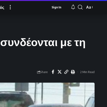
ός
Aa
Sign In
Font
Resizer
συνδέονται με τη
Share
2 Min Read