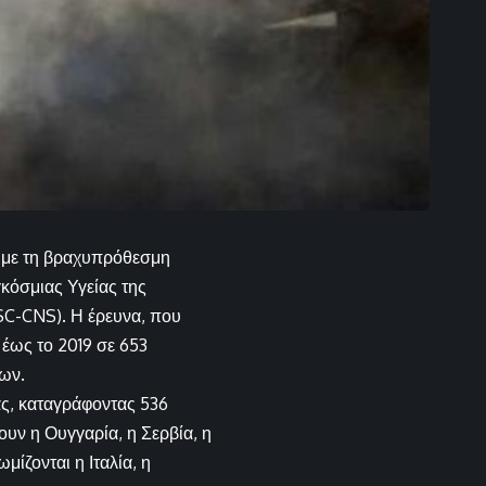
 με τη βραχυπρόθεσμη
κόσμιας Υγείας της
SC-CNS). Η έρευνα, που
 έως το 2019 σε 653
ων.
ας, καταγράφοντας 536
υν η Ουγγαρία, η Σερβία, η
ίζονται η Ιταλία, η