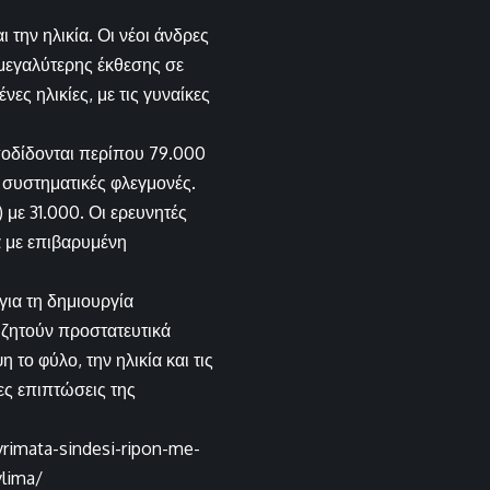
την ηλικία. Οι νέοι άνδρες
 μεγαλύτερης έκθεσης σε
ες ηλικίες, με τις γυναίκες
ποδίδονται περίπου 79.000
 συστηματικές φλεγμονές.
 με 31.000. Οι ερευνητές
α με επιβαρυμένη
 για τη δημιουργία
ί ζητούν προστατευτικά
ο φύλο, την ηλικία και τις
ες επιπτώσεις της
rimata-sindesi-ripon-me-
vlima/