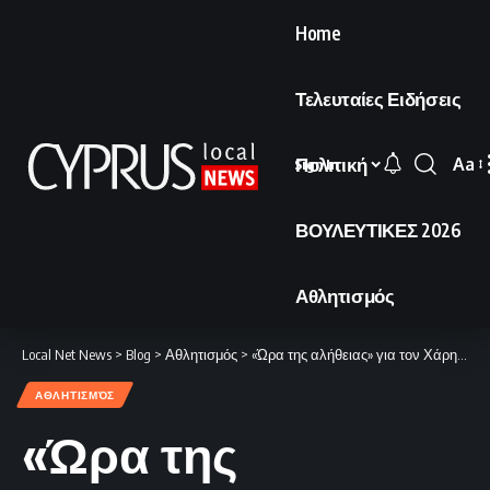
Home
Τελευταίες Ειδήσεις
Πολιτική
Aa
Sign In
Font
Resi
ΒΟΥΛΕΥΤΙΚΕΣ 2026
Αθλητισμός
Local Net News
>
Blog
>
Αθλητισμός
>
«Ώρα της αλήθειας» για τον Χάρη Φωτίου: Τι αναμένεται τη Δευτέρα
ΑΘΛΗΤΙΣΜΌΣ
«Ώρα της