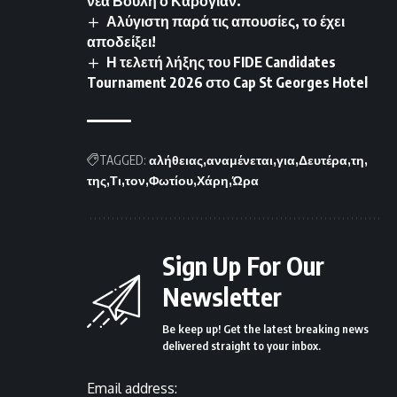
νέα Βουλή ο Καρογιάν.
Αλύγιστη παρά τις απουσίες, το έχει
αποδείξει!
Η τελετή λήξης του FIDE Candidates
Tournament 2026 στο Cap St Georges Hotel
TAGGED:
αλήθειας
αναμένεται
για
Δευτέρα
τη
της
Τι
τον
Φωτίου
Χάρη
Ώρα
Sign Up For Our
Newsletter
Be keep up! Get the latest breaking news
delivered straight to your inbox.
Email address: