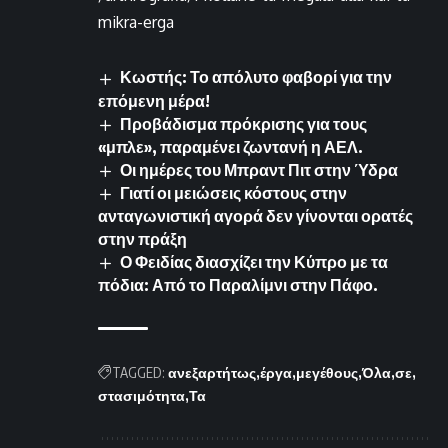
mikra-erga
Κωστής: Το απόλυτο φαβορί για την
επόμενη μέρα!
Προβάδισμα πρόκρισης για τους
«μπλε», παραμένει ζωντανή η ΑΕΛ.
Οι ημέρες του Μπραντ Πιτ στην Ύδρα
Γιατί οι μειώσεις κόστους στην
ανταγωνιστική αγορά δεν γίνονται ορατές
στην πράξη
Ο Φειδίας διασχίζει την Κύπρο με τα
πόδια: Από το Παραλίμνι στην Πάφο.
TAGGED:
ανεξαρτήτως
έργα
μεγέθους
Όλα
σε
στασιμότητα
Τα