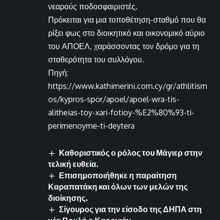
νεαρούς ποδοσφαιριστές.
Πρόκειται για μια τοποθέτηση-σταθμό που θα
ρίξει φως στο διοικητικό και οικονομικό αύριο
του ΑΠΟΕΛ, χαράσσοντας τον δρόμο για τη
σταθερότητα του συλλόγου.
Πηγή:
https://www.kathimerini.com.cy/gr/athlitism
os/kypros-spor/apoel/apoel-wra-tis-
alitheias-toy-xari-fotioy-%E2%80%93-ti-
perimenoyme-ti-deytera
Καθοριστικός ο ρόλος του Μάγιερ στην
τελική ευθεία.
Επισημοποιήθηκε η παραίτηση
Καραπατάκη και όλων των μελών της
διοίκησης.
Σίγουρος για την είσοδο της ΔΗΠΑ στη