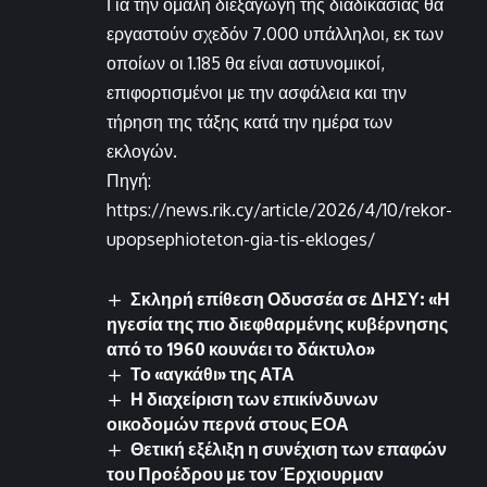
Για την ομαλή διεξαγωγή της διαδικασίας θα
εργαστούν σχεδόν 7.000 υπάλληλοι, εκ των
οποίων οι 1.185 θα είναι αστυνομικοί,
επιφορτισμένοι με την ασφάλεια και την
τήρηση της τάξης κατά την ημέρα των
εκλογών.
Πηγή:
https://news.rik.cy/article/2026/4/10/rekor-
upopsephioteton-gia-tis-ekloges/
Σκληρή επίθεση Οδυσσέα σε ΔΗΣΥ: «Η
ηγεσία της πιο διεφθαρμένης κυβέρνησης
από το 1960 κουνάει το δάκτυλο»
Το «αγκάθι» της ΑΤΑ
Η διαχείριση των επικίνδυνων
οικοδομών περνά στους ΕΟΑ
Θετική εξέλιξη η συνέχιση των επαφών
του Προέδρου με τον Έρχιουρμαν