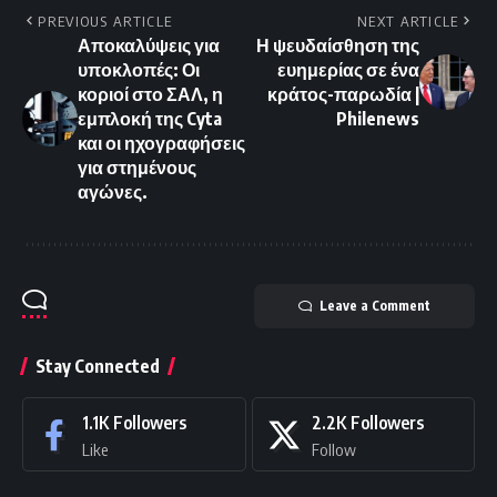
PREVIOUS ARTICLE
NEXT ARTICLE
Αποκαλύψεις για
Η ψευδαίσθηση της
υποκλοπές: Οι
ευημερίας σε ένα
κοριοί στο ΣΑΛ, η
κράτος-παρωδία |
εμπλοκή της Cyta
Philenews
και οι ηχογραφήσεις
για στημένους
αγώνες.
Leave a Comment
Stay Connected
1.1K
Followers
2.2K
Followers
Like
Follow