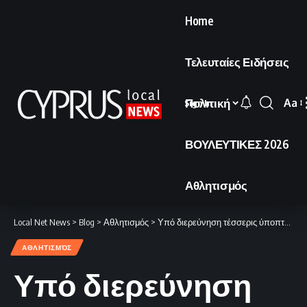
Home
Τελευταίες Ειδήσεις
Πολιτική
Aa
Sign In
Font
Resi
ΒΟΥΛΕΥΤΙΚΕΣ 2026
Αθλητισμός
Local Net News
>
Blog
>
Αθλητισμός
>
Υπό διερεύνηση τέσσερις ύποπτοι αγώνες στη Β’ Κατηγορία.
ΑΘΛΗΤΙΣΜΌΣ
Υπό διερεύνηση