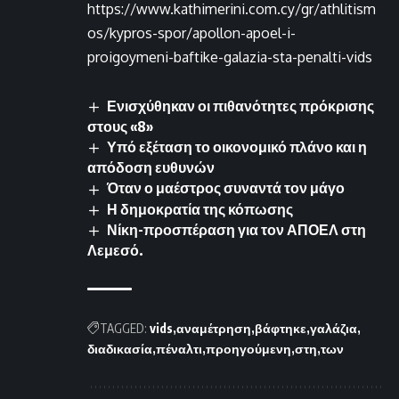
https://www.kathimerini.com.cy/gr/athlitism
os/kypros-spor/apollon-apoel-i-
proigoymeni-baftike-galazia-sta-penalti-vids
Ενισχύθηκαν οι πιθανότητες πρόκρισης
στους «8»
Υπό εξέταση το οικονομικό πλάνο και η
απόδοση ευθυνών
Όταν ο μαέστρος συναντά τον μάγο
Η δημοκρατία της κόπωσης
Νίκη-προσπέραση για τον ΑΠΟΕΛ στη
Λεμεσό.
TAGGED:
vids
αναμέτρηση
βάφτηκε
γαλάζια
διαδικασία
πέναλτι
προηγούμενη
στη
των