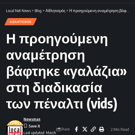
Local Net News
>
Blog
>
Αθλητισμός
>
Η προηγούμενη αναμέτρηση βάφτηκε «γαλάζια» στη διαδικασία των πέναλτι (vids)
ΑΘΛΗΤΙΣΜΌΣ
Η προηγούμενη
αναμέτρηση
βάφτηκε «γαλάζια»
στη διαδικασία
των πέναλτι (vids)
Newsman
Share
2 Min Read
Last updated: March