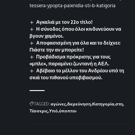
tessera-ypopta-paixnidia-sti-b-katigoria
Αγκαλιά με τον 22ο τίτλο!
Η σύνοδος όπου όλοι κινδυνεύουν να
βγουν χαμένοι.
Αποφασισμένη για όλα και το δείχνει:
Πιάστε την αν μπορείτε!
Προβάδισμα πρόκρισης για τους
«μπλε», παραμένει ζωντανή η ΑΕΛ.
Αβέβαιο το μέλλον του Ανδρέου υπό τη
σκιά του πιθανού υποβιβασμού.
TAGGED:
αγώνες
διερεύνηση
Κατηγορία
στη
Τέσσερις
Υπό
ύποπτοι