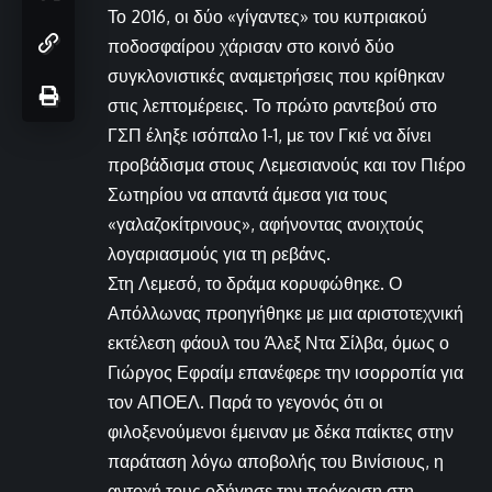
Το 2016, οι δύο «γίγαντες» του κυπριακού
ποδοσφαίρου χάρισαν στο κοινό δύο
συγκλονιστικές αναμετρήσεις που κρίθηκαν
στις λεπτομέρειες. Το πρώτο ραντεβού στο
ΓΣΠ έληξε ισόπαλο 1-1, με τον Γκιέ να δίνει
προβάδισμα στους Λεμεσιανούς και τον Πιέρο
Σωτηρίου να απαντά άμεσα για τους
«γαλαζοκίτρινους», αφήνοντας ανοιχτούς
λογαριασμούς για τη ρεβάνς.
Στη Λεμεσό, το δράμα κορυφώθηκε. Ο
Απόλλωνας προηγήθηκε με μια αριστοτεχνική
εκτέλεση φάουλ του Άλεξ Ντα Σίλβα, όμως ο
Γιώργος Εφραίμ επανέφερε την ισορροπία για
τον ΑΠΟΕΛ. Παρά το γεγονός ότι οι
φιλοξενούμενοι έμειναν με δέκα παίκτες στην
παράταση λόγω αποβολής του Βινίσιους, η
αντοχή τους οδήγησε την πρόκριση στη