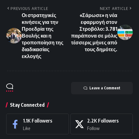
PREVIOUS ARTICLE
NEXT ARTICLE
Οι στρατηγικές
«Σάρωσε» η νέα
κινήσεις για την
εφαρμογή στον
Προεδρία της
Στροβόλο: 3.781
Βουλής και η
παράπονα σε μόλις
τροποποίηση της
τέσσερις μήνες από
διαδικασίας
τους δημότες.
εκλογής
Leave a Comment
Stay Connected
1.1K
Followers
2.2K
Followers
Like
Follow