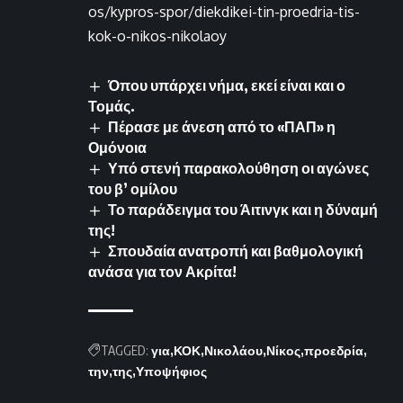
os/kypros-spor/diekdikei-tin-proedria-tis-
kok-o-nikos-nikolaoy
Όπου υπάρχει νήμα, εκεί είναι και ο
Τομάς.
Πέρασε με άνεση από το «ΠΑΠ» η
Ομόνοια
Υπό στενή παρακολούθηση οι αγώνες
του β’ ομίλου
Το παράδειγμα του Άιτινγκ και η δύναμή
της!
Σπουδαία ανατροπή και βαθμολογική
ανάσα για τον Ακρίτα!
TAGGED:
για
ΚΟΚ
Νικολάου
Νίκος
προεδρία
την
της
Υποψήφιος