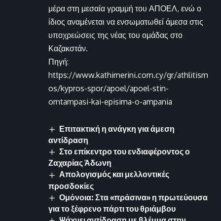
μέρα στη μεσαία γραμμή του ΑΠΟΕΛ, ενώ ο
ίδιος αναμένεται να ενσωματωθεί άμεσα στις
υποχρεώσεις της νέας του ομάδας στο
Καζακστάν.
Πηγή:
https://www.kathimerini.com.cy/gr/athlitism
os/kypros-spor/apoel/apoel-stin-
orntampasi-kai-episima-o-ampania
Επιτακτική η ανάγκη για άμεση
αντίδραση
Στο επίκεντρο του ενδιαφέροντος ο
Ζαχαρίας Άδωνη
Απολογισμός και μελλοντικές
προσδοκίες
Ομόνοια: Στα «πράσινα» η πρωτεύουσα
για το ξέφρενο πάρτι του θριάμβου
Ψάχνει αντίδραση με βλέμμα στην