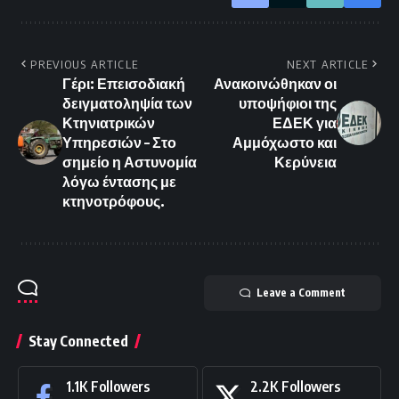
PREVIOUS ARTICLE
NEXT ARTICLE
Γέρι: Επεισοδιακή
Ανακοινώθηκαν οι
δειγματοληψία των
υποψήφιοι της
Κτηνιατρικών
ΕΔΕΚ για
Υπηρεσιών – Στο
Αμμόχωστο και
σημείο η Αστυνομία
Κερύνεια
λόγω έντασης με
κτηνοτρόφους.
Leave a Comment
Stay Connected
1.1K
Followers
2.2K
Followers