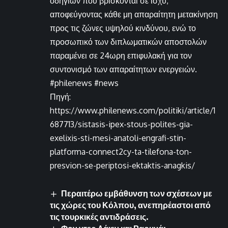
οδηγιών που βρίσκονται σε ισχύ,
αποφεύγοντας κάθε μη απαραίτητη μετακίνηση
προς τις ζώνες υψηλού κινδύνου, ενώ το
προσωπικό των διπλωματικών αποστολών
παραμένει σε 24ωρη επιφυλακή για τον
συντονισμό των απαραίτητων ενεργειών.
#philenews #news
Πηγή:
https://www.philenews.com/politiki/article/1
687713/sistasis-ipex-stous-polites-gia-
exelixis-sti-mesi-anatoli-engrafi-stin-
platforma-connect2cy-ta-tilefona-ton-
presvion-se-periptosi-ektaktis-anagkis/
Περαιτέρω εμβάθυνση των σχέσεων με
τις χώρες του Κόλπου, ανεπηρέαστοι από
τις τουρκικές αντιδράσεις.