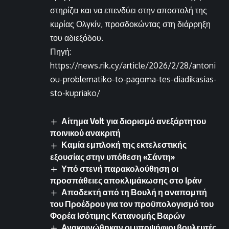
στηρίζει και να επενδύει στην αποστολή της
κυρίας Ολγκίν, προσδοκώντας στη διάρρηξη
του αδιεξόδου.
Πηγή:
https://news.rik.cy/article/2026/2/28/antoni
ou-problematiko-to-pagoma-tes-diadikasias-
sto-kupriako/
Αίτημα Volt για διορισμό ανεξάρτητου
ποινικού ανακριτή
Καμία εμπλοκή της εκτελεστικής
εξουσίας στην υπόθεση «Σάντη»
Υπό στενή παρακολούθηση οι
προσπάθειες αποκλιμάκωσης στο Ιράν
Αποδεκτή από τη Βουλή η αναπομπή
του Προέδρου για τον προϋπολογισμό του
Φορέα Ισότιμης Κατανομής Βαρών
Ανακοινώθηκαν οι υποψήφιοι βουλευτές