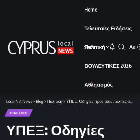
Home
Τελευταίες Ειδήσεις
Πολιτική
Aa
Sign In
Font
Resi
ΒΟΥΛΕΥΤΙΚΕΣ 2026
Αθλητισμός
Local Net News
>
Blog
>
Πολιτική
>
ΥΠΕΞ: Οδηγίες προς τους πολίτες στη Μέση Ανατολή – Εγγραφή στο Connect2CY και τηλέφωνα έκτακτης ανάγκης.
ΠΟΛΙΤΙΚΉ
ΥΠΕΞ: Οδηγίες