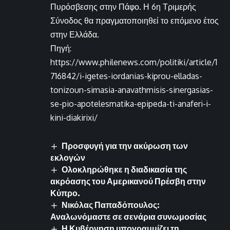
Πυρόσβεσης στην Πάφο. Η 6η Τριμερής
Σύνοδος θα πραγματοποιηθεί το επόμενο έτος
στην Ελλάδα.
Πηγή:
https://www.philenews.com/politiki/article/1
716842/i-igetes-iordanias-kiprou-elladas-
tonizoun-simasia-anavathmisis-sinergasias-
se-pio-apotelesmatika-epipeda-ti-anaferi-i-
kini-diakirixi/
Προσφυγή για την ακύρωση των
εκλογών
Ολοκληρώθηκε η διαδικασία της
ακρόασης του Αμερικανού Πρέσβη στην
Κύπρο.
Νικόλας Παπαδόπουλος:
Αναλωνόμαστε σε σενάρια συνωμοσίας
Η Κυβέρνηση υπογραμμίζει τη