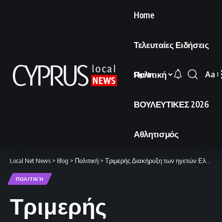
Home
Τελευταίες Ειδήσεις
Πολιτική
Aa
Sign In
Font
Resi
ΒΟΥΛΕΥΤΙΚΕΣ 2026
Αθλητισμός
Local Net News
>
Blog
>
Πολιτική
>
Τριμερής Διακήρυξη των ηγετών Ελλάδας, Κύπρου και Ιορδανίας
ΠΟΛΙΤΙΚΉ
Τριμερής