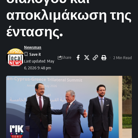
αποκλιμάκωση της
έντασης.
Newsman
Share
2 Min Read
Last updated: May
6, 2026 9:48 pm