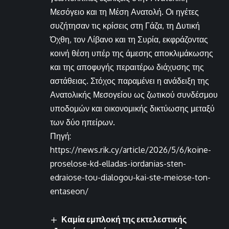
Μεσόγειο και τη Μέση Ανατολή. Οι ηγέτες
συζήτησαν τις κρίσεις στη Γάζα, τη Δυτική
Όχθη, τον Λίβανο και τη Συρία, εκφράζοντας
κοινή θέση υπέρ της άμεσης αποκλιμάκωσης
και της αποφυγής περαιτέρω διάχυσης της
αστάθειας. Στόχος παραμένει η ανάδειξη της
Ανατολικής Μεσογείου ως ζωτικού συνδέσμου
υποδομών και οικονομικής δικτύωσης μεταξύ
των δύο ηπείρων.
Πηγή:
https://news.rik.cy/article/2026/5/6/koine-
proselose-kd-elladas-iordanias-sten-
edraiose-tou-dialogou-kai-ste-meiose-ton-
entaseon/
Καμία εμπλοκή της εκτελεστικής