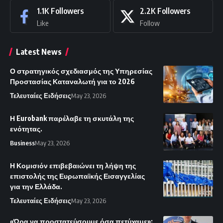
1.1K
Followers
2.2K
Followers
Like
Follow
Latest News
Ο στρατηγικός σχεδιασμός της Υπηρεσίας
Προστασίας Καταναλωτή για το 2026
Τελευταίες Ειδήσεις
May 23, 2026
Η Eurobank παρέλαβε τη σκυτάλη της
ενότητας.
Business
May 23, 2026
Η Κομισιόν επιβεβαιώνει τη λήψη της
επιστολής της Ευρωπαϊκής Εισαγγελίας
για την Ελλάδα.
Τελευταίες Ειδήσεις
May 23, 2026
«Ώρα να προστατεύσουμε όσα πετύχαμε»: