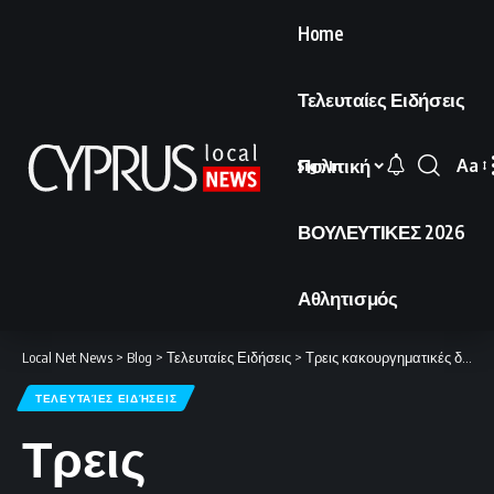
Home
Τελευταίες Ειδήσεις
Πολιτική
Aa
Sign In
Font
Resi
ΒΟΥΛΕΥΤΙΚΕΣ 2026
Αθλητισμός
Local Net News
>
Blog
>
Τελευταίες Ειδήσεις
>
Τρεις κακουργηματικές διώξεις σε βάρος του 89χρονου πιστολέρο.
ΤΕΛΕΥΤΑΊΕΣ ΕΙΔΉΣΕΙΣ
Τρεις