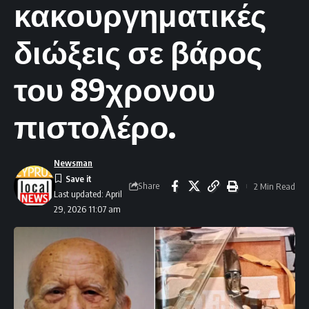
κακουργηματικές
διώξεις σε βάρος
του 89χρονου
πιστολέρο.
Newsman
Share
2 Min Read
Last updated: April
29, 2026 11:07 am