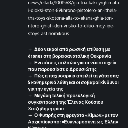
news/ellada/1001568/gia-tria-kakoyrghimata-
i-dioksi-ston-89khrono-pistolero-an-ithela-
tha-toys-skotona-alla-to-ekana-ghia-ton-
ntoro-ghiati-den-vrisko-to-dikio-moy-ipe-
stoys-astinomikous
Δύο νεκροί από ρωσική επίθεση με
drones στη βορειοανατολική Ουκρανία
Ενστάσεις πολιτών για τα νέα στοιχεία
που παρουσίασε ο Δρουσιώτης
Πώς η παχυσαρκία απειλεί τη γάτα σας:
5 καθημερινά λάθη και οι σοβαροί κίνδυνοι
για την υγεία της
Μεγάλη τελική προεκλογική
συγκέντρωση της Έλενας Κούσιου
Χατζηδημητρίου
Ο Φυτιρής στη φρεγάτα «Κίμων» με τον
Αρχιεπίσκοπο: «Ευγνωμοσύνη ως Έλλην