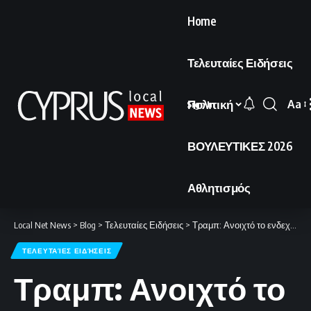
Home
Τελευταίες Ειδήσεις
Πολιτική
Aa
Sign In
Font
Resi
ΒΟΥΛΕΥΤΙΚΕΣ 2026
Αθλητισμός
Local Net News
>
Blog
>
Τελευταίες Ειδήσεις
>
Τραμπ: Ανοιχτό το ενδεχόμενο συνάντησης με Ιρανούς αξιωματούχους – Υπογράφεται σήμερα συμφωνία στο Πακιστάν
ΤΕΛΕΥΤΑΊΕΣ ΕΙΔΉΣΕΙΣ
Τραμπ: Ανοιχτό το