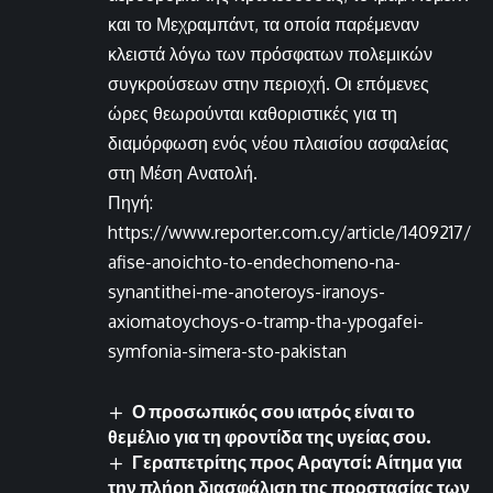
και το Μεχραμπάντ, τα οποία παρέμεναν
κλειστά λόγω των πρόσφατων πολεμικών
συγκρούσεων στην περιοχή. Οι επόμενες
ώρες θεωρούνται καθοριστικές για τη
διαμόρφωση ενός νέου πλαισίου ασφαλείας
στη Μέση Ανατολή.
Πηγή:
https://www.reporter.com.cy/article/1409217/
afise-anoichto-to-endechomeno-na-
synantithei-me-anoteroys-iranoys-
axiomatoychoys-o-tramp-tha-ypogafei-
symfonia-simera-sto-pakistan
Ο προσωπικός σου ιατρός είναι το
θεμέλιο για τη φροντίδα της υγείας σου.
Γεραπετρίτης προς Αραγτσί: Αίτημα για
την πλήρη διασφάλιση της προστασίας των