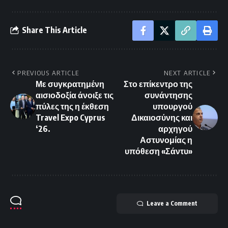
Share This Article
PREVIOUS ARTICLE
NEXT ARTICLE
Με συγκρατημένη
Στο επίκεντρο της
αισιοδοξία άνοιξε τις
συνάντησης
πύλες της η έκθεση
υπουργού
Travel Expo Cyprus
Δικαιοσύνης και
‘26.
αρχηγού
Αστυνομίας η
υπόθεση «Σάντυ»
Leave a Comment