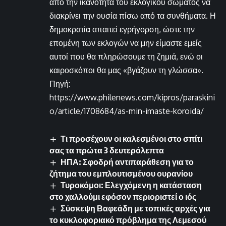
από την ικανότητα του εκλογικού σώματος να
διακρίνει την ουσία πίσω από τα συνθήματα. Η
δημοκρατία απαιτεί εγρήγορση, ώστε την
επομένη των εκλογών να μην είμαστε εμείς
αυτοί που θα πληρώσουμε τη ζημιά, ενώ οι
καιροσκόποι θα μας «βγάζουν τη γλώσσα».
Πηγή:
https://www.philenews.com/kipros/paraskini
o/article/1708684/as-min-imaste-koroida/
Τι προσέχουν οι καλεσμένοι στο σπίτι
σας τα πρώτα 3 δευτερόλεπτα
ΗΠΑ: Σφοδρή αντιπαράθεση για το
ζήτημα του εμπλουτισμένου ουρανίου
Τυροκόμοι: Ελεγχόμενη η κατάσταση
στο χαλλούμι εφόσον περιοριστεί ο ιός
Σύσκεψη Βαφεάδη με τοπικές αρχές για
το κυκλοφοριακό πρόβλημα της Λεμεσού