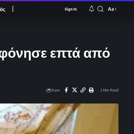
ός
Aa
Sign In
Font
Resizer
οφόνησε επτά από
Share
2 Min Read