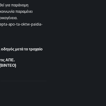
θεί για παράνομη
 κοινωνία παραμένει
ικογένεια.
epta-apo-ta-oktw-paidia-
 οδηγός μετά το τροχαίο
 τις ΑΠΕ.
 (ΒΙΝΤΕΟ)