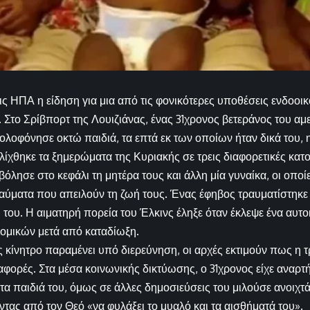
ις ΗΠΑ η είδηση για μια από τις φονικότερες υποθέσεις ενδοοικ
. Στο Σρίβπορτ της Λουιζιάνας, ένας 31χρονος βετεράνος του αμ
ολοφόνησε οκτώ παιδιά, τα επτά εκ των οποίων ήταν δικά του, ηλ
λίχθηκε τα ξημερώματα της Κυριακής σε τρεις διαφορετικές κατο
όλησε στο κεφάλι τη μητέρα τους και άλλη μία γυναίκα, οι οποί
αύματα που απειλούν τη ζωή τους. Ένας έφηβος τραυματίστηκε
 του. Η αιματηρή πορεία του Έλκινς έληξε όταν έκλεψε ένα αυτο
ομικών μετά από καταδίωξη.
ές κίνητρο παραμένει υπό διερεύνηση, οι αρχές εκτιμούν πως η 
ιαφορές. Στα μέσα κοινωνικής δικτύωσης, ο 31χρονος είχε αναρ
τα παιδιά του, όμως σε άλλες δημοσιεύσεις του μιλούσε ανοιχτά 
ντας από τον Θεό «να φυλάξει το μυαλό και τα αισθήματά του».