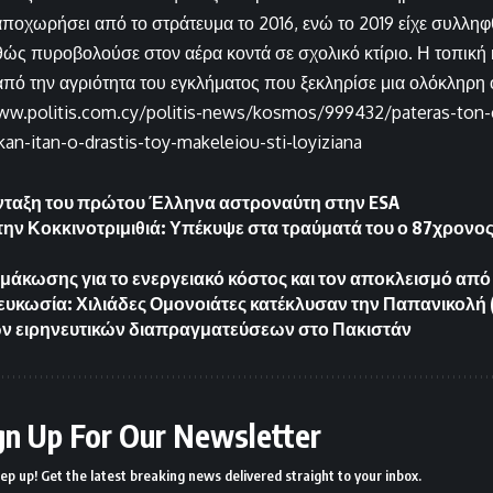
αποχωρήσει από το στράτευμα το 2016, ενώ το 2019 είχε συλληφ
ώς πυροβολούσε στον αέρα κοντά σε σχολικό κτίριο. Η τοπική
πό την αγριότητα του εγκλήματος που ξεκληρίσε μια ολόκληρη ο
ww.politis.com.cy/politis-news/kosmos/999432/pateras-ton-
an-itan-o-drastis-toy-makeleiou-sti-loyiziana
ένταξη του πρώτου Έλληνα αστροναύτη στην ESA
ην Κοκκινοτριμιθιά: Υπέκυψε στα τραύματά του ο 87χρονος
ιμάκωσης για το ενεργειακό κόστος και τον αποκλεισμό από
ευκωσία: Χιλιάδες Ομονοιάτες κατέκλυσαν την Παπανικολή
ν ειρηνευτικών διαπραγματεύσεων στο Πακιστάν
gn Up For Our Newsletter
ep up! Get the latest breaking news delivered straight to your inbox.