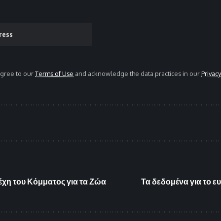
agree to our
Terms of Use
and acknowledge the data practices in our
Privacy
έχη του Κόμματος για τα Ζώα
Τα δεδομένα για το ε