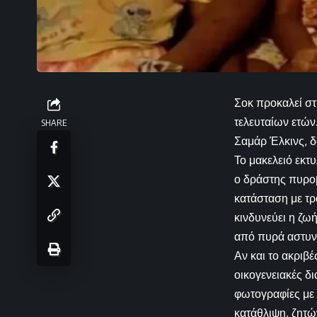
Σοκ προκαλεί στ
τελευταίων ετών
SHARE
Σαμάρ Έλκινς, δ
Το μακελειό εκτυ
ο δράστης πυροβ
κατάσταση με τρ
κινδυνεύει η ζωή
από πυρά αστυν
Αν και το ακριβ
οικογενειακές δ
φωτογραφίες με 
κατάθλιψη, ζητώ