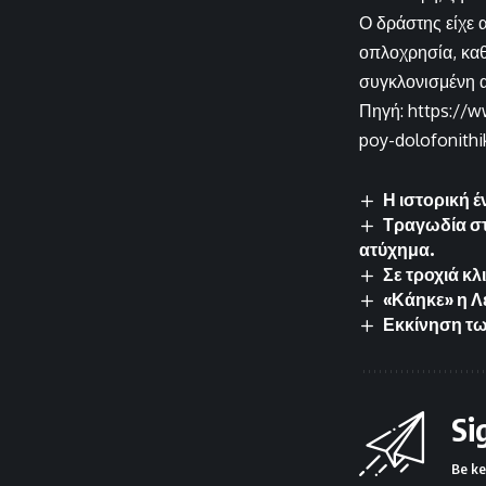
Ο δράστης είχε 
οπλοχρησία, καθ
συγκλονισμένη α
Πηγή: https://w
poy-dolofonithik
Η ιστορική 
Τραγωδία στ
ατύχημα.
Σε τροχιά κλ
«Κάηκε» η Λ
Εκκίνηση τω
Si
Be ke