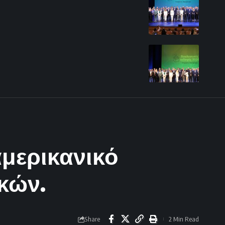
αμερικανικό
κών.
Share
2 Min Read