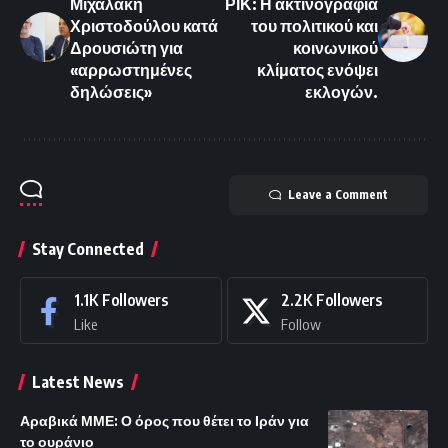
Μιχαλάκη
ΡΙΚ: Η ακτινογραφία
Χριστοδούλου κατά
του πολιτικού και
Δρουσιώτη για
κοινωνικού
«αρρωστημένες
κλίματος ενόψει
δηλώσεις»
εκλογών.
Leave a Comment
Stay Connected
1.1K
Followers
2.2K
Followers
Like
Follow
Latest News
Αραβικά ΜΜΕ: Ο όρος που θέτει το Ιράν για
το ουράνιο