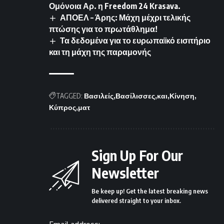
Ομόνοια Αρ. η Freedom 24 Krasava.
ΑΠΟΕΛ – Άρης: Μάχη μέχρι τελικής
πτώσης για το πρωτάθλημα!
Τα δεδομένα για το ευρωπαϊκό εισιτήριο
και τη μάχη της παραμονής
TAGGED:
Βασιλείς
Βασίλισσες
και
Κίνηση
Κύπρος
ματ
Sign Up For Our
Newsletter
Be keep up! Get the latest breaking news
delivered straight to your inbox.