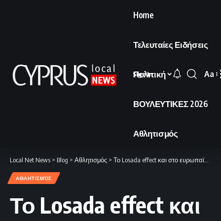
Home
Τελευταίες Ειδήσεις
Πολιτική
Aa
Sign In
Font
Resi
ΒΟΥΛΕΥΤΙΚΕΣ 2026
Αθλητισμός
Local Net News
>
Blog
>
Αθλητισμός
>
Το Losada effect και στο ευρωπαϊκό προσκήνιο.
ΑΘΛΗΤΙΣΜΌΣ
Το Losada effect και