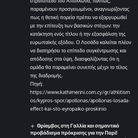
στρατόπεδο του Απόλλωνα, πάντως,
παραμένουν προσγειωμένοι, αναγνωρίζοντας
πως η θετική πορεία πρέπει να εξαργυρωθεί
με την επίτευξη των βασικών στόχων: την
κατάκτηση ενός τίτλου ή την εξασφάλιση της
ευρωπαϊκής εξόδου. Ο Λοσάδα καλείται πλέον
να διατηρήσει το επίπεδο συγκέντρωσης και
απόδοσης στα ύψη, διασφαλίζοντας ότι η
ομάδα θα παραμείνει συνεπής μέχρι το τέλος
της διαδρομής.
Πηγή:
https://www.kathimerini.com.cy/gr/athlitism
os/kypros-spor/apollonas/apollonas-losada-
effect-kai-sto-eyropaiko-proskinio
Θρίαμβος στη Γαλλία και σημαντικό
προβάδισμα πρόκρισης για την Παρί!