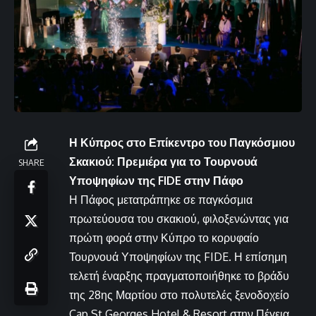
Η Κύπρος στο Επίκεντρο του Παγκόσμιου
Σκακιού: Πρεμιέρα για το Τουρνουά
SHARE
Υποψηφίων της FIDE στην Πάφο
Η Πάφος μετατράπηκε σε παγκόσμια
πρωτεύουσα του σκακιού, φιλοξενώντας για
πρώτη φορά στην Κύπρο το κορυφαίο
Τουρνουά Υποψηφίων της FIDE. Η επίσημη
τελετή έναρξης πραγματοποιήθηκε το βράδυ
της 28ης Μαρτίου στο πολυτελές ξενοδοχείο
Cap St Georges Hotel & Resort στην Πέγεια,