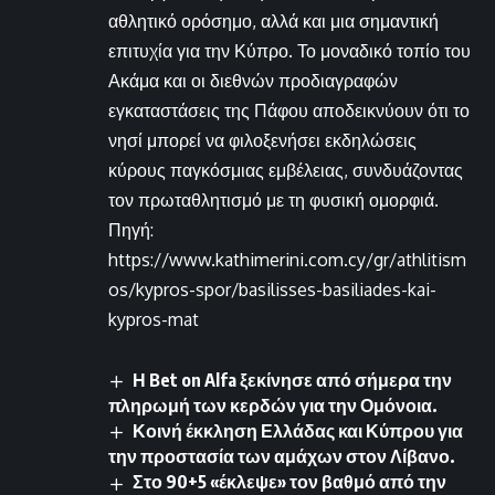
αθλητικό ορόσημο, αλλά και μια σημαντική
επιτυχία για την Κύπρο. Το μοναδικό τοπίο του
Ακάμα και οι διεθνών προδιαγραφών
εγκαταστάσεις της Πάφου αποδεικνύουν ότι το
νησί μπορεί να φιλοξενήσει εκδηλώσεις
κύρους παγκόσμιας εμβέλειας, συνδυάζοντας
τον πρωταθλητισμό με τη φυσική ομορφιά.
Πηγή:
https://www.kathimerini.com.cy/gr/athlitism
os/kypros-spor/basilisses-basiliades-kai-
kypros-mat
Η Bet on Alfa ξεκίνησε από σήμερα την
πληρωμή των κερδών για την Ομόνοια.
Κοινή έκκληση Ελλάδας και Κύπρου για
την προστασία των αμάχων στον Λίβανο.
Στο 90+5 «έκλεψε» τον βαθμό από την