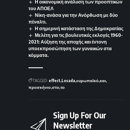
Η οικονομική ανάλυση των προοπτικών
του ΑΠΟΕΛ
Νίκη-ανάσα για την Ανόρθωση με δύο
πέναλτι.
Η σημερινή κατάσταση της Δημοκρατίας
Μελέτη για τις βουλευτικές εκλογές 1960-
2021: Αύξηση της αποχής και έντονη
υποεκπροσώπηση των γυναικών στα
κόμματα.
TAGGED:
effect
Losada
ευρωπαϊκό
και
προσκήνιο
στο
το
Sign Up For Our
Newsletter