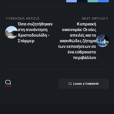
PREVIOUS ARTICLE
NEXT ARTICLE
Όσα συζητήθηκαν
Κυπριακή
στη συνάντηση
οικονομία: Οι νέες
Χριστοδουλίδη –
απειλές και το
Στάρμερ
ακανθώδες ζήτημα
των εκποιήσεων σε
ένα εύθραυστο
περιβάλλον
Leave a Comment