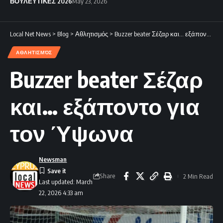
ΒΟΥΛΕΥΤΙΚΕΣ 2026
May 23, 2026
Local Net News
>
Blog
>
Αθλητισμός
>
Buzzer beater Σέζαρ και… εξάποντο για τον Ύψωνα
ΑΘΛΗΤΙΣΜΌΣ
Buzzer beater Σέζαρ
και… εξάποντο για
τον Ύψωνα
Newsman
Share
2 Min Read
Last updated: March
22, 2026 4:33 am