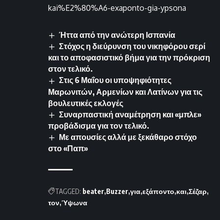
kai%E2%80%A6-exaponto-gia-ypsona
Ήττα από την ανώτερη Ισπανία
Στόχος η διεύρυνση του νικηφόρου σερί
και το αποφασιστικό βήμα για την πρόκριση
στον τελικό.
Στις 6 Μαΐου οι υποψηφιότητες
Μαρωνιτών, Αρμενίων και Λατίνων για τις
βουλευτικές εκλογές
Συναρπαστική αναμέτρηση και «μπλε»
προβάδισμα για τον τελικό.
Με απουσίες αλλά με ξεκάθαρο στόχο
στο «Παπ»
TAGGED:
beater
Buzzer
για
εξάποντο
και
Σέζαρ
τον
Ύψωνα