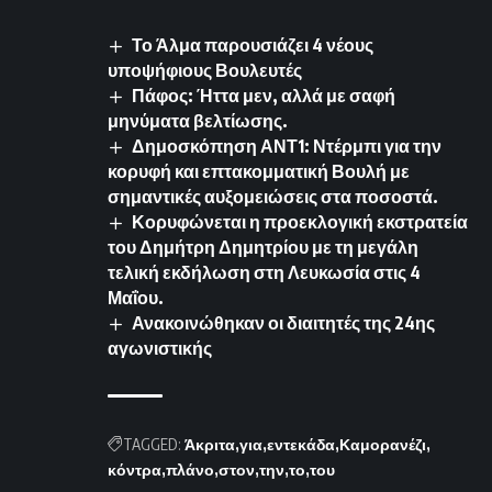
Το Άλμα παρουσιάζει 4 νέους
υποψήφιους Βουλευτές
Πάφος: Ήττα μεν, αλλά με σαφή
μηνύματα βελτίωσης.
Δημοσκόπηση ΑΝΤ1: Ντέρμπι για την
κορυφή και επτακομματική Βουλή με
σημαντικές αυξομειώσεις στα ποσοστά.
Κορυφώνεται η προεκλογική εκστρατεία
του Δημήτρη Δημητρίου με τη μεγάλη
τελική εκδήλωση στη Λευκωσία στις 4
Μαΐου.
Ανακοινώθηκαν οι διαιτητές της 24ης
αγωνιστικής
TAGGED:
Άκριτα
για
εντεκάδα
Καμορανέζι
κόντρα
πλάνο
στον
την
το
του