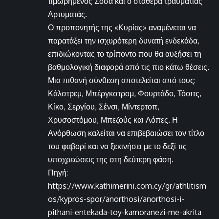
τιμωρημένος Σόσα και ο σταθερά τραυματίας
Αρτυματάς.
Ο προπονητής της «Κυρίας» αναμένεται να
παρατάξει την ισχυρότερη δυνατή ενδεκάδα,
επιδιώκοντας το τρίποντο που θα αυξήσει τη
βαθμολογική διαφορά από τις πιο κάτω θέσεις.
Μια πιθανή σύνθεση αποτελείται από τους:
Κάλστρεμ, Μπέργκστρομ, Φουρτάδο, Τόσιτς,
Κίκο, Σεργίου, Σένσι, Μίντερτοπ,
Χρυσοστόμου, Μπεζούς και Λόπες. Η
Ανόρθωση καλείται να επιβεβαιώσει τον τίτλο
του φαβορί και να ξεκινήσει με το δεξί τις
υποχρεώσεις της στη δεύτερη φάση.
Πηγή:
https://www.kathimerini.com.cy/gr/athlitism
os/kypros-spor/anorthosi/anorthosi-i-
pithani-entekada-toy-kamoranezi-me-akrita