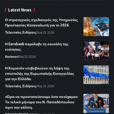
Latest News
Ο στρατηγικός σχεδιασμός της Υπηρεσίας
Προστασίας Καταναλωτή για το 2026
Τελευταίες Ειδήσεις
May 23, 2026
Η Eurobank παρέλαβε τη σκυτάλη της
ενότητας.
Business
May 23, 2026
Η Κομισιόν επιβεβαιώνει τη λήψη της
επιστολής της Ευρωπαϊκής Εισαγγελίας
για την Ελλάδα.
Τελευταίες Ειδήσεις
May 23, 2026
«Ώρα να προστατεύσουμε όσα πετύχαμε»:
Το τελικό μήνυμα του Ν. Παπαδόπουλου
πριν την κάλπη.