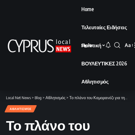
Home
Τελευταίες Ειδήσεις
Πολιτική
Aa
Sign In
Font
Resi
ΒΟΥΛΕΥΤΙΚΕΣ 2026
Αθλητισμός
Local Net News
>
Blog
>
Αθλητισμός
>
Το πλάνο του Καμορανέζι για την εντεκάδα κόντρα στον Ακρίτα
ΑΘΛΗΤΙΣΜΌΣ
Το πλάνο του