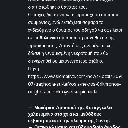
διαπιστώθηκε ο θάνατός του.
Οι αρχές διερευνούν με προσοχή τα αίτια του
συμβάντος, ενώ εξετάζεται σοβαρά το
ενδεχόμενο ο θάνατος του οδηγού να οφείλεται
σε παθολογικά αίτια που προηγήθηκαν της
πρόσκρουσης. Απαντήσεις αναμένεται να
δώσει η νενομισμένη νεκροτομή που θα
διενεργηθεί σε μεταγενέστερο στάδιο.
Πηγή:
https://www.sigmalive.com/news/local/13091
07/traghodia-sti-lefkosia-nekros-86khronos-
odighos-prosekroyse-se-pinakida
Μακάριος Δρουσιώτης: Καταγγέλλει
χαλκευμένα στοιχεία και μεθόδους
εκβιασμού από την πλευρά της Σάντη.
Θετικό κλείσιμο και εβδομαδιαία άνοδος