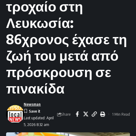
τροχαίο στη
Λευκωσία:
86χρονος έχασε τη
ζωή του μετά από
πρόσκρουση σε
πινακίδα
Newsman
Share
1 Min Read
Last updated: April
5, 2026 8:32 am