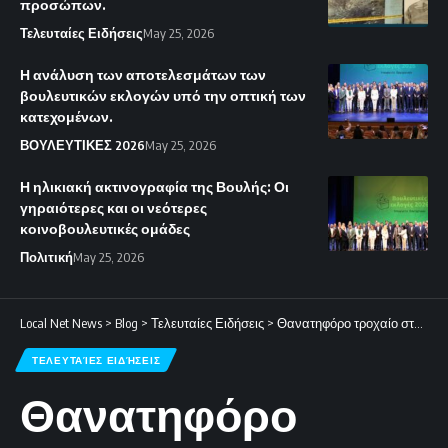
προσώπων.
Τελευταίες Ειδήσεις
May 25, 2026
Η ανάλυση των αποτελεσμάτων των
βουλευτικών εκλογών υπό την οπτική των
κατεχομένων.
ΒΟΥΛΕΥΤΙΚΕΣ 2026
May 25, 2026
Η ηλικιακή ακτινογραφία της Βουλής: Οι
γηραιότερες και οι νεότερες
κοινοβουλευτικές ομάδες
Πολιτική
May 25, 2026
Local Net News
>
Blog
>
Τελευταίες Ειδήσεις
>
Θανατηφόρο τροχαίο στη Λευκωσία: 86χρονος έχασε τη ζωή του μετά από πρόσκρουση σε πινακίδα
ΤΕΛΕΥΤΑΊΕΣ ΕΙΔΉΣΕΙΣ
Θανατηφόρο