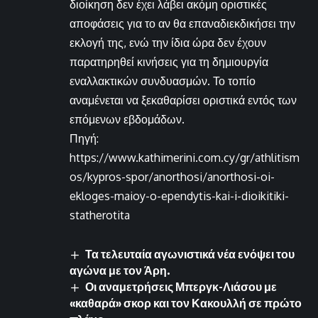
διοίκηση δεν έχει λάβει ακόμη οριστικές
αποφάσεις για το αν θα επαναδιεκδικήσει την
εκλογή της, ενώ την ίδια ώρα δεν έχουν
παρατηρηθεί κινήσεις για τη δημιουργία
εναλλακτικών συνδυασμών. Το τοπίο
αναμένεται να ξεκαθαρίσει οριστικά εντός των
επόμενων εβδομάδων.
Πηγή:
https://www.kathimerini.com.cy/gr/athlitism
os/kypros-spor/anorthosi/anorthosi-oi-
ekloges-maioy-o-ependytis-kai-i-dioikitiki-
statherotita
Τα τελευταία αγωνιστικά νέα ενόψει του
αγώνα με τον Άρη.
Οι αναμετρήσεις Μπεργκ-Λιάσου με
«καθαρά» σκορ και τον Κακουλλή σε πρώτο