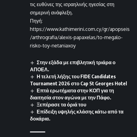
τις ευθύνες της ισραηλινής ηγεσίας στη
σημερινή ανάφλεξη.
Πηγή:
https://www.kathimerini.com.cy/gr/apopseis
/arthrografia/alexis-papaxelas/to-megalo-
risko-toy-netaniaxoy
Στην εξάδα με επιβλητική τριάρα ο
ΑΠΟΕΛ.
Η τελετή λήξης του FIDE Candidates
Tournament 2026 στο Cap St Georges Hotel
Επτά ερωτήματα στην ΚΟΠ για τη
διαιτησία στον αγώνα με την Πάφο.
Ξεπέρασε τα όριά του
Επίδειξη υψηλής κλάσης κάτω από τα
δοκάρια.