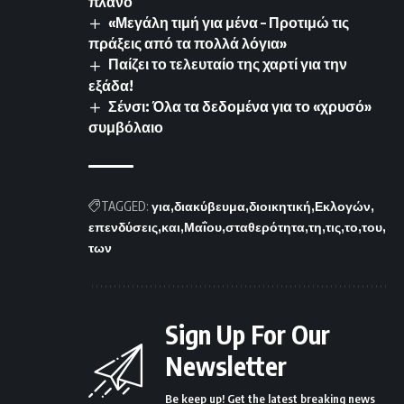
πλάνο
«Μεγάλη τιμή για μένα – Προτιμώ τις
πράξεις από τα πολλά λόγια»
Παίζει το τελευταίο της χαρτί για την
εξάδα!
Σένσι: Όλα τα δεδομένα για το «χρυσό»
συμβόλαιο
TAGGED:
για
διακύβευμα
διοικητική
Εκλογών
επενδύσεις
και
Μαΐου
σταθερότητα
τη
τις
το
του
των
Sign Up For Our
Newsletter
Be keep up! Get the latest breaking news