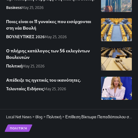
Business
May 25, 2026
Ποιες είναι οι 11 γυναίκες που εισέρχονται
στη νέα Βουλή
ΒΟΥΛΕΥΤΙΚΕΣ 2026
May 25, 2026
Ο πλήρης κατάλογος των 56 εκλεγέντων
Βουλευτών
Πολιτική
May 25, 2026
Απέδειξε τις ηγετικές του ικανότητες.
Τελευταίες Ειδήσεις
May 25, 2026
Local Net News
>
Blog
>
Πολιτική
>
Επίθεση Βίκτωρα Παπαδόπουλου στην Αννίτα Δημητρίου με κατηγορίες για λαϊκισμό
ΠΟΛΙΤΙΚΉ