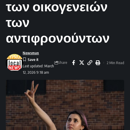
των οικογενειών
των
αντιφρονούντων
Newsman
Share
2 Min Read
Last updated: March
12, 2026 9:18 am