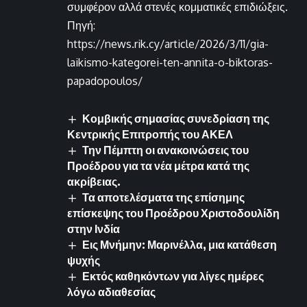
συμφέρον αλλά στενές κομματικές επιδιώξεις.
Πηγή:
https://news.rik.cy/article/2026/3/11/gia-
laikismo-kategorei-ten-annita-o-biktoras-
papadopoulos/
Κομβικής σημασίας συνεδρίαση της
Κεντρικής Επιτροπής του ΑΚΕΛ
Την Πέμπτη οι ανακοινώσεις του
Προέδρου για τα νέα μέτρα κατά της
ακρίβειας.
Τα αποτελέσματα της επίσημης
επίσκεψης του Προέδρου Χριστοδουλίδη
στην Ινδία
Εις Μνήμην: Μαρινέλλα, μια κατάθεση
ψυχής
Εκτός καθηκόντων για λίγες ημέρες
λόγω αδιαθεσίας