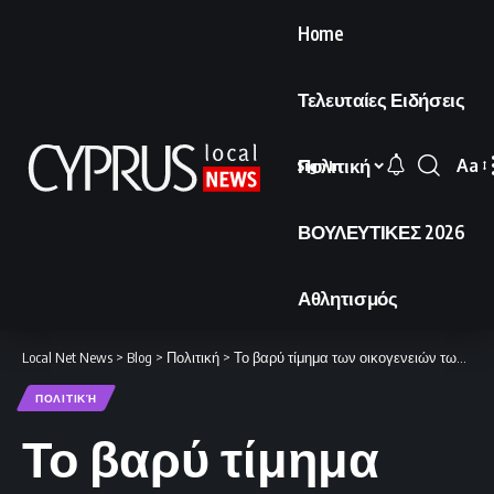
Home
Τελευταίες Ειδήσεις
Πολιτική
Aa
Sign In
Font
Resi
ΒΟΥΛΕΥΤΙΚΕΣ 2026
Αθλητισμός
Local Net News
>
Blog
>
Πολιτική
>
Το βαρύ τίμημα των οικογενειών των αντιφρονούντων
ΠΟΛΙΤΙΚΉ
Το βαρύ τίμημα