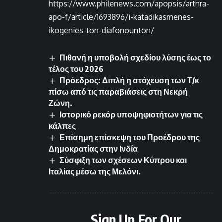
https://www.philenews.com/apopsis/arthra-
apo-f/article/1693896/i-katadikasmenes-
ikogenies-ton-diafonounton/
Πιθανή η υποβολή σχεδίου λύσης έως το
τέλος του 2026
Πρόεδρος: Διπλή η στόχευση των Τ/κ
πίσω από τις παραβιάσεις στη Νεκρή
Ζώνη.
Ιστορικό ρεκόρ υποψηφιοτήτων για τις
κάλπες
Επίσημη επίσκεψη του Προέδρου της
Δημοκρατίας στην Ινδία
Σύσφιξη των σχέσεων Κύπρου και
Ιταλίας μέσω της Μελόνι.
Sign Up For Our