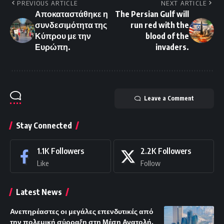
PREVIOUS ARTICLE
NEXT ARTICLE
Αποκαταστάθηκε η
The Persian Gulf will
συνδεσιμότητα της
run red with the
Κύπρου με την
blood of the
Ευρώπη.
invaders.
Leave a Comment
Stay Connected
1.1K
Followers
2.2K
Followers
Like
Follow
Latest News
Ανεπηρέαστες οι μεγάλες επενδυτικές από
την πολεμική σύρραξη στη Μέση Ανατολή.