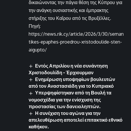
δικαιώνοντας την πάγια θέση της Κύπρου για
την ανάγκη ουσιαστικής και έμπρακτης
στήριξης του Καΐρου από τις Βρυξέλλες.
Πηγή:
https://news.rik.cy/article/2026/3/30/seman
tikes-epaphes-proedrou-xristodoulide-sten-
aigupto/
Εντός Απριλίου η νέα συνάντηση
Χριστοδουλίδη – Έρχιουρμαν
Ενημέρωση υποψηφίων βουλευτών
από τον Αναστασιάδη για το Κυπριακό
Υπερψηφίστηκαν από τη Βουλή τα
νομοσχέδια για την ενίσχυση της
προστασίας των δανειοληπτών.
Η συνέχιση του αγώνα για την
απελευθέρωση αποτελεί επιτακτικό εθνικό
καθήκον.