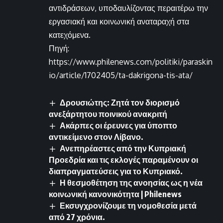
αντιδράσεων, υποδαυλίζοντας περαιτέρω την
εργασιακή και κοινωνική αναταραχή στα
κατεχόμενα.
Πηγή:
https://www.philenews.com/politiki/paraskin
io/article/1702405/ta-dakrigona-tis-ata/
Δρουσιώτης: Ζητά τον διορισμό
ανεξάρτητου ποινικού ανακριτή
Ακάρπες οι έρευνες για ύποπτο
αντικείμενο στον Λίβανο.
Ανεπηρέαστες από την Κυπριακή
Προεδρία και τις εκλογές παραμένουν οι
διαπραγματεύσεις για το Κυπριακό.
Η θεσμοθέτηση της ανοησίας ως η νέα
κοινωνική κανονικότητα | Philenews
Εκσυγχρονίζουμε τη νομοθεσία μετά
από 27 χρόνια.