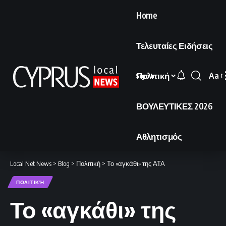
Home
Τελευταίες Ειδήσεις
Πολιτική
Aa
Sign In
Font
Resi
ΒΟΥΛΕΥΤΙΚΕΣ 2026
Αθλητισμός
Local Net News
>
Blog
>
Πολιτική
>
Το «αγκάθι» της ΑΤΑ
ΠΟΛΙΤΙΚΉ
Το «αγκάθι» της