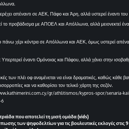
όλλωνα.
ρέχει απέναντι σε ΑΕΚ, Πάφο και Άρη, αλλά υστερεί έναντι τ
ί το προβάδισμα με ΑΠΟΕΛ και Απόλλωνα, αλλά μειονεκτεί ένα
ο πάνω χέρι κόντρα σε Απόλλωνα και ΑΕΚ, όμως υστερεί απένα
:
Υπερτερεί έναντι Ομόνοιας και Πάφου, αλλά χάνει στην ισοβα
ικές των πλέι οφ αναμένεται να είναι δραματικές, καθώς κάθε β
 ισορροπίες και να καθορίσει τον τελικό χάρτη της σεζόν.
ww.kathimerini.com.cy/gr/athlitismos/kypros-spor/senaria-kai-
-6
τριάδα που αποτελεί τη μισή ομάδα (vids)
πωσης των ψηφοδελτίων για τις βουλευτικές εκλογές στις 9