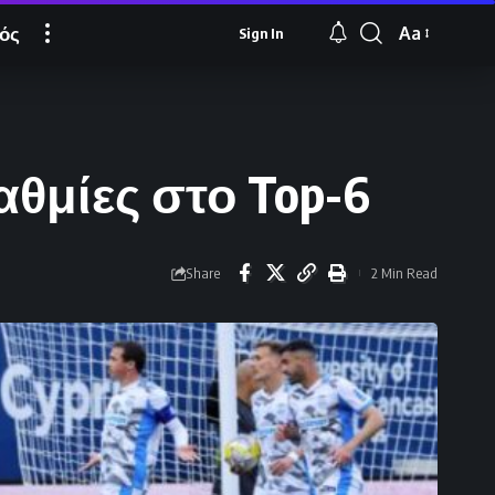
ός
Aa
Sign In
Font
Resizer
βαθμίες στο Top-6
Share
2 Min Read