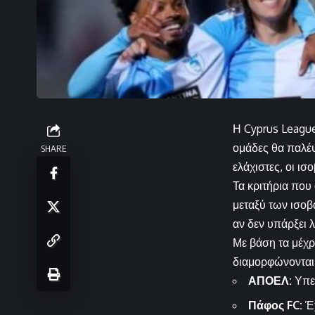
Η Cyprus League 
ομάδες θα παλέψο
SHARE
ελάχιστες, οι ισ
Τα κριτήρια που
μεταξύ των ισοβ
αν δεν υπάρξει 
Με βάση τα μέχρ
διαμορφώνονται 
ΑΠΟΕΛ:
Υπερ
Πάφος FC:
Έχ