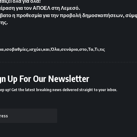
ίζει όλα για όλα!
έραση για τον ΑΠΟΕΛ στη Λεμεσό.
ββατο η προθεσμία για την προβολή δημοσκοπήσεων, σύμ
ης.
ια
ισοβαθμίες
ισχύει
και
Όλα
σενάρια
στο
Τα
Τι
τις
gn Up For Our Newsletter
ep up! Get the latest breaking news delivered straight to your inbox.