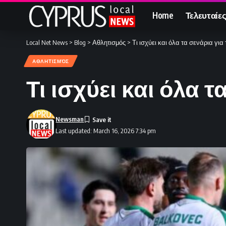
Home
Τελευταίες
Local Net News
>
Blog
>
Αθλητισμός
>
Τι ισχύει και όλα τα σενάρια για 
ΑΘΛΗΤΙΣΜΌΣ
Τι ισχύει και όλα τ
Newsman
Last updated: March 16, 2026 7:34 pm