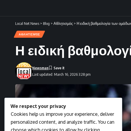
Local Net News
>
Blog
>
Αθλητισμός
>
Η ειδική βαθμολογία των ομάδω
ΑΘΛΗΤΙΣΜΌΣ
Η ειδική βαθμολο
Newsman
Last updated: March 16, 2026 3:28 pm
We respect your privacy
Cookies help us improve your experience, deliver
personalized content, and analyze traffic. You can
choose which cookies to allow by clicking