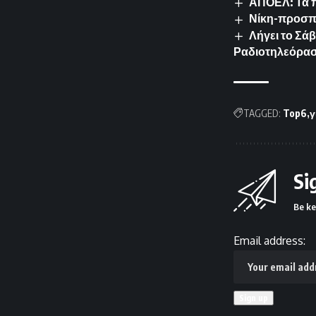
ΑΠΟΕΛ: Τα πα
Νίκη-προσπ
Λήγει το Σά
Ραδιοτηλεόρασ
TAGGED:
Top6
γ
Si
Be ke
Email address: