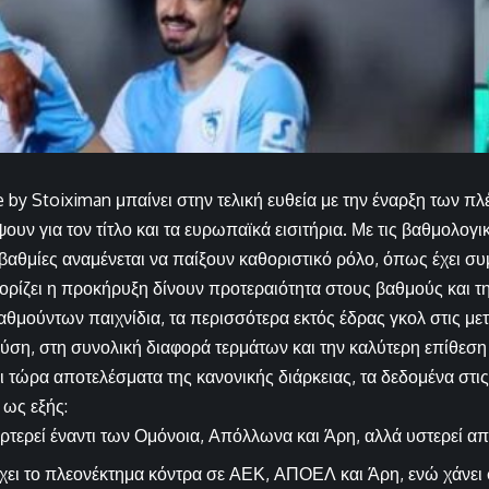
by Stoiximan μπαίνει στην τελική ευθεία με την έναρξη των πλέ
υν για τον τίτλο και τα ευρωπαϊκά εισιτήρια. Με τις βαθμολογι
οβαθμίες αναμένεται να παίξουν καθοριστικό ρόλο, όπως έχει συ
 ορίζει η προκήρυξη δίνουν προτεραιότητα στους βαθμούς και τ
αθμούντων παιχνίδια, τα περισσότερα εκτός έδρας γκολ στις μετ
λύση, στη συνολική διαφορά τερμάτων και την καλύτερη επίθεσ
ι τώρα αποτελέσματα της κανονικής διάρκειας, τα δεδομένα στι
ως εξής:
τερεί έναντι των Ομόνοια, Απόλλωνα και Άρη, αλλά υστερεί απ
ει το πλεονέκτημα κόντρα σε ΑΕΚ, ΑΠΟΕΛ και Άρη, ενώ χάνει