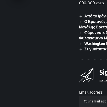
000-000-evro
Από το Ιράν
Ο Βρετανός
Μεγάλης Βρετα
Φάρος και ο
Φυλακισμένα Μν
Washington 
Στιγμιότυπα
Si
Be ke
Email address: