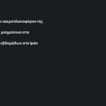
το «αεροπλανοφόρο» της
ο μνημόσυνο στα
ς εβδομάδων στο Ιράν