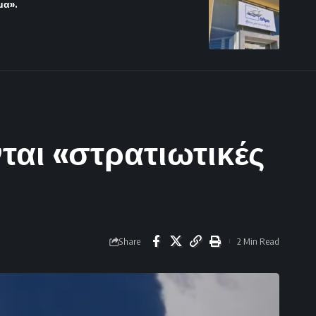
μα».
αι «στρατιωτικές
Share
2 Min Read