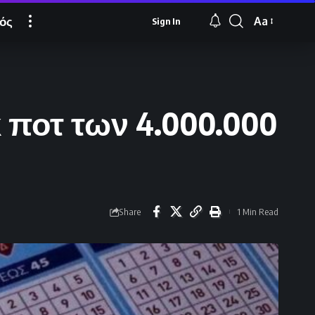
ός
Aa
Sign In
Font
Resizer
κ ποτ των 4.000.000
Share
1 Min Read