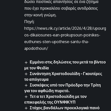
δώσει πειστικές απαντήσεις σε ένα ζήτημα
που έχει προκαλέσει σοβαρές αντιδράσεις
στην κοινή γνώμη.
Πηγή:
https://news.rik.cy/article/2026/4/28/upourg
os-dikaiosunes-ean-prokupsoun-poinikes-
euthunes-sten-upothese-santu-tha-
apodothoun/
Εμμένει στις δηλώσεις του μετά το βίντεο
με τον Φειδία
Συνάντηση Χριστοδουλίδη – Γκουτέρες
το απόγευμα
Συσκέψεις υπό τον Πρόεδρο την Τρίτη
για τον αφθώδη πυρετό.
Τετ α τετ Χριστοδουλίδη με τον
επικεφαλής της ΟΥΝΦΙΚΥΠ
Στόχος βανδάλων προεκλογικά πανό