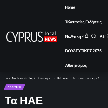
Home
Τελευταίες Ειδήσεις
Πολιτική
Aa
Sign In
Font
Resi
ΒΟΥΛΕΥΤΙΚΕΣ 2026
Αθλητισμός
Local Net News
>
Blog
>
Πολιτική
>
Τα ΗΑΕ εγκαταλείπουν την πετρελαϊκή πειθαρχία
ΠΟΛΙΤΙΚΉ
Τα ΗΑΕ