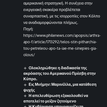
αμερικανική στρατηγική. Η συνέχεια στην
ενεργειακή σκακιέρα προβλέπεται
συναρπαστική, με τις ισορροπίες στον Κόλπο
να αναδιαμορφώνονται πλήρως.
Πηγή:
https://www.philenews.com/apopsis/arthra-
apo-f/article/1713292/telos-stin-pitharchia-
tou-petreleou-apo-ta-iae-me-sinepies-gia-
olous/
Ολοκληρώθηκε η διαδικασία της
ακρόασης του Αμερικανού Πρέσβη στην
Κύπρο.
Εις Μνήμην: Μαρινέλλα, μια κατάθεση
ψυχής
Η απελευθέρωση εξακολουθεί να
αποτελεί το μείζον ζητούμενο
Η Κυβέρνηση υπογραμμίζει τη