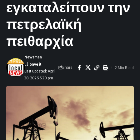
εγκαταλείπουν την
πετρελαϊκή
πειθαρχία
Newsman
Share
2 Min Read
Last updated: April
28, 2026 5:20 pm