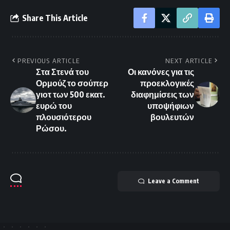
Share This Article
PREVIOUS ARTICLE
NEXT ARTICLE
Στα Στενά του
Οι κανόνες για τις
Ορμούζ το σούπερ
προεκλογικές
γιοτ των 500 εκατ.
διαφημίσεις των
ευρώ του
υποψήφιων
πλουσιότερου
βουλευτών
Ρώσου.
Leave a Comment