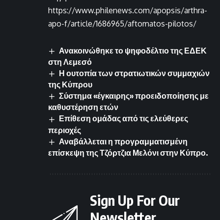
https://www.philenews.com/apopsis/arthra-
apo-f/article/1686965/aftomatos-pilotos/
Ανακοινώθηκε το ψηφοδέλτιο της ΕΔΕΚ
στη Λεμεσό
Η ουτοπία των στρατιωτικών συμμαχιών
της Κύπρου
Σύστημα «έγκαιρης» προειδοποίησης με
καθυστέρηση ετών
Επίθεση ομάδας από τις ελεύθερες
περιοχές
Αναβάλλεται η προγραμματισμένη
επίσκεψη της Τζόρτζια Μελόνι στην Κύπρο.
Sign Up For Our
Newsletter