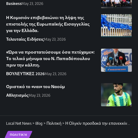
Business
May 23, 2026
Η Κομισιόν επιβεβαιώνει τη λήψη της
επιστολής της Ευρωπαϊκής Εισαγγελίας
για την Ελλάδα.
Τελευταίες Ειδήσεις
May 23, 2026
«Ώρα να προστατεύσουμε όσα πετύχαμε»:
Το τελικό μήνυμα του Ν. Παπαδόπουλου
πριν την κάλπη.
ΒΟΥΛΕΥΤΙΚΕΣ 2026
May 23, 2026
Οριστικό το «ναι» του Ναούμ
Αθλητισμός
May 23, 2026
Local Net News
>
Blog
>
Πολιτική
>
Η Ολγκίν προσδοκά την επανεκκίνηση των διαπραγματεύσεων για το Κυπριακό.
ΠΟΛΙΤΙΚΉ