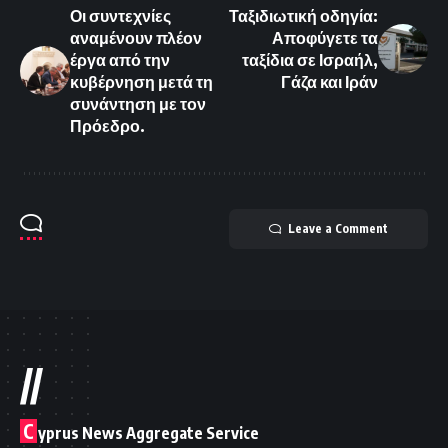
Οι συντεχνίες
Ταξιδιωτική οδηγία:
αναμένουν πλέον
Αποφύγετε τα
έργα από την
ταξίδια σε Ισραήλ,
κυβέρνηση μετά τη
Γάζα και Ιράν
συνάντηση με τον
Πρόεδρο.
Leave a Comment
//
C
yprus News Aggregate Service