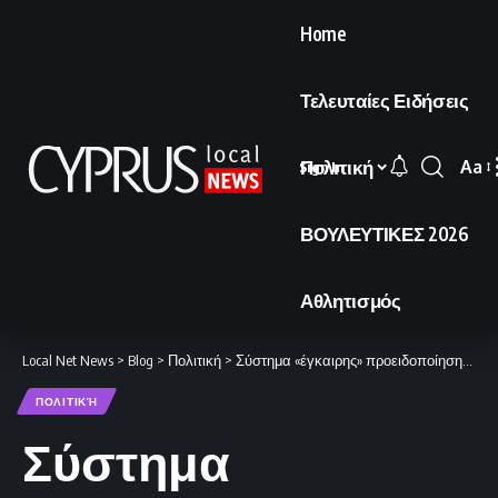
Home
Τελευταίες Ειδήσεις
Πολιτική
Aa
Sign In
Font
Resi
ΒΟΥΛΕΥΤΙΚΕΣ 2026
Αθλητισμός
Local Net News
>
Blog
>
Πολιτική
>
Σύστημα «έγκαιρης» προειδοποίησης με καθυστέρηση ετών
ΠΟΛΙΤΙΚΉ
Σύστημα