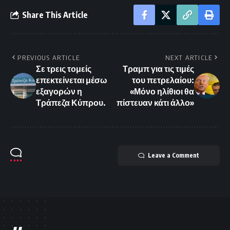
Share This Article
PREVIOUS ARTICLE
NEXT ARTICLE
Σε τρεις τομείς
Τραμπ για τις τιμές
επεκτείνεται μέσω
του πετρελαίου:
εξαγορών η
«Μόνο ηλίθιοι θα
Τράπεζα Κύπρου.
πίστευαν κάτι άλλο»
Leave a Comment