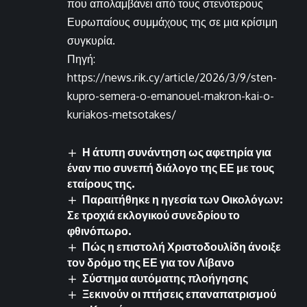
που απολαμβάνει από τους στενότερους
Ευρωπαίους συμμάχους της σε μια κρίσιμη
συγκυρία.
Πηγή:
https://news.rik.cy/article/2026/3/9/sten-
kupro-semera-o-emanouel-makron-kai-o-
kuriakos-metsotakes/
Η άτυπη συνάντηση ως αφετηρία για
έναν πιο συνεπή διάλογο της ΕΕ με τους
εταίρους της.
Παραιτήθηκε η ηγεσία των Οικολόγων:
Σε τροχιά εκλογικού συνεδρίου το
φθινόπωρο.
Πώς η επιστολή Χριστοδουλίδη άνοιξε
τον δρόμο της ΕΕ για τον Λίβανο
Σύστημα αυτόματης πλοήγησης
Ξεκινούν οι πτήσεις επαναπατρισμού