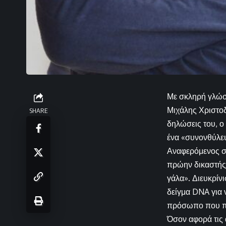
Με σκληρή γλώσσ
Μιχάλης Χριστο
SHARE
δηλώσεις του, ο
ένα «συνονθύλε
Αναφερόμενος σ
πρώην δικαστής 
γάλα». Διευκρίν
δείγμα DNA για ν
πρόσωπο που πε
Όσον αφορά τις