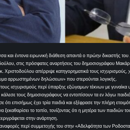
α και έντονα ειρωνική διάθεση απαντά ο πρώην δικαστής του
δούλου, στις πρόσφατες αναρτήσεις του δημοσιογράφου Μακάρ
 κ. Χριστοδούλου απέρριψε κατηγορηματικά τους ισχυρισμούς, 
υμα αρρωστημένων δηλώσεων» που στερούνται λογικής.
τους ισχυρισμούς περί ύπαρξης εξώγαμων τέκνων με γυναίκα υ
κάλεσε τους δημοσιογράφους να εντοπίσουν τα εν λόγω παιδιά «
ισε ότι επισήμως έχει τρία παιδιά και εξέφρασε την πλήρη ετοι
α ξεκαθαρίσει το τοπίο, τονίζοντας ότι η μητέρα των παιδιών του
ριγράφεται στην ανάρτηση.
 αναφορές περί συμμετοχής του στην «Αδελφότητα των Ροδοστα