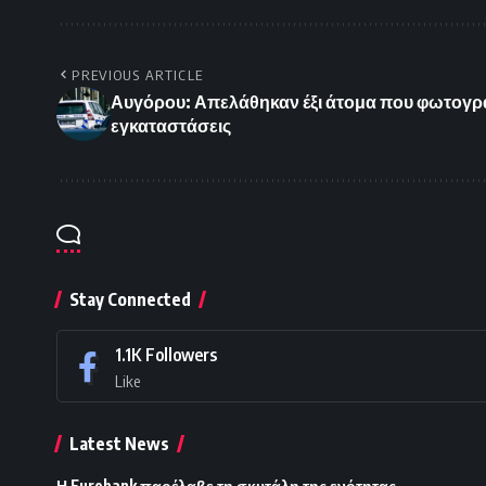
PREVIOUS ARTICLE
Αυγόρου: Απελάθηκαν έξι άτομα που φωτογρά
εγκαταστάσεις
Stay Connected
1.1K
Followers
Like
Latest News
Η Eurobank παρέλαβε τη σκυτάλη της ενότητας.