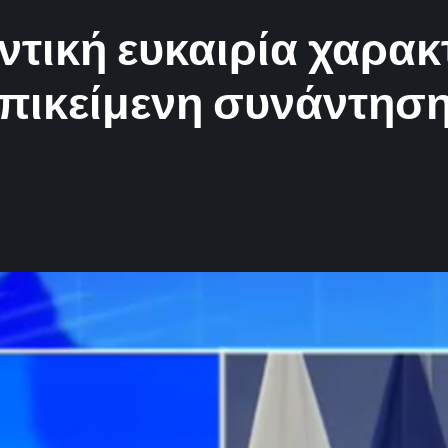
τική ευκαιρία χαρακτ
επικείμενη συνάντησ