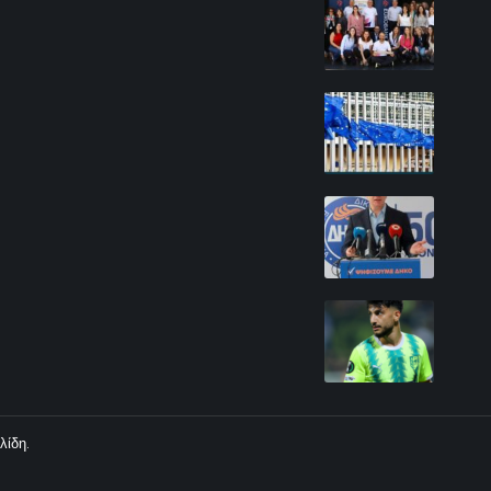
λίδη.