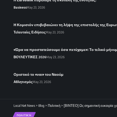
Business
May 23, 2026
Η Κομισιόν επιβεβαιώνει τη λήψη της επιστολής της Ευρω
Τελευταίες Ειδήσεις
May 23, 2026
«Ώρα να προστατεύσουμε όσα πετύχαμε»: Το τελικό μήνυ
ΒΟΥΛΕΥΤΙΚΕΣ 2026
May 23, 2026
Οριστικό το «ναι» του Ναούμ
Αθλητισμός
May 23, 2026
Local Net News
>
Blog
>
Πολιτική
>
[ΒΙΝΤΕΟ] Ως σημαντική ευκαιρία χα
ΠΟΛΙΤΙΚΉ