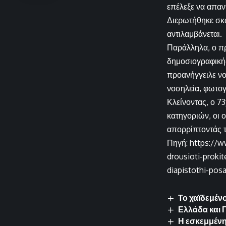
επέλεξε να απαν
Διερωτήθηκε σκω
αντιλαμβάνεται.
Παράλληλα, ο πρ
δημοσιογραφικής
προανήγγειλε νομ
νοσηλεία, φωτογ
Κλείνοντας, ο 7
κατηγοριών, οι 
απορρίπτοντάς 
Πηγή: https://w
drousioti-proki
diapistothi-pos
Το χαϊδεμένο
Ελλάδα και 
Η εσκεμμένη