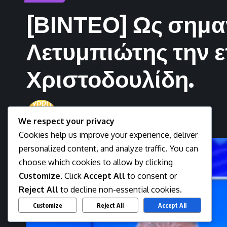
[ΒΙΝΤΕΟ] Ως σημαν
Λετυμπιώτης την 
Χριστοδουλίδη.
Newsman
We respect your privacy
Last updated: March 31, 2026 10:29 am
Cookies help us improve your experience, deliver
personalized content, and analyze traffic. You can
choose which cookies to allow by clicking
Customize
. Click
Accept All
to consent or
Reject All
to decline non-essential cookies.
Customize
Reject All
Accept All