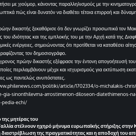
τήσει με χιούμορ, κάνοντας παραλληλισμούς με την κινηματογρα
πτικά πώς είναι δυνατόν να διαθέτει τέτοια επιρροή και δύναμη
ώην δικαστής ξεκαθάρισε ότι δεν γνωρίζει προσωπικά τον Μα
 του ιδιότητας και της εμπλοκής του με την Αρχή κατά της Δια
ικές ενέργειες, σημειώνοντας ότι προτίθεται να καταθέσει αίτη
ραφίζοντας τον δημοσιογράφο.
3χρονος πρώην δικαστής εξέφρασε την έντονη απογοήτευσή του 
οποίες περιλαμβάνουν μέχρι και ισχυρισμούς για εκτύπωση εκα
τες ως παντελώς ανυπόστατες.
ww.philenews.com/politiki/article/1702334/o-michalakis-chri
te-gia-sinonthilevma-arrostimenon-diloseon-diatethimenos-na
a-pedia-echi/
 της μητέρας του
Γαλλία στέλνουν ηχηρό μήνυμα ευρωπαϊκής στήριξης στην
 διαστρέβλωση της πραγματικότητας και η αποδοχή του α