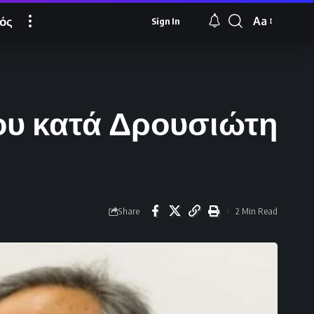
ός
Aa
Sign In
Font
Resizer
ου κατά Δρουσιώτη
Share
2 Min Read