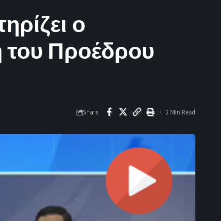
ηρίζει ο
η του Προέδρου
Share
2 Min Read