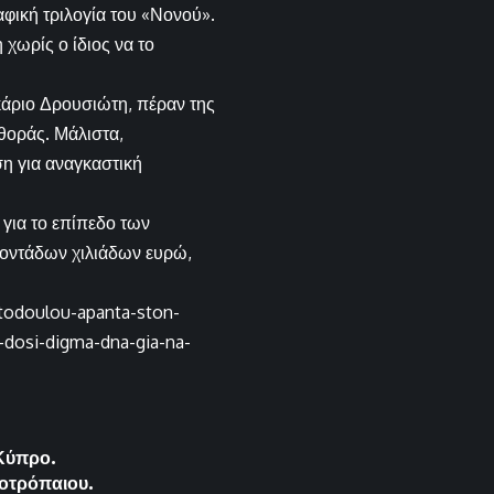
φική τριλογία του «Νονού».
 χωρίς ο ίδιος να το
κάριο Δρουσιώτη, πέραν της
φθοράς. Μάλιστα,
ση για αναγκαστική
για το επίπεδο των
τοντάδων χιλιάδων ευρώ,
stodoulou-apanta-ston-
-dosi-digma-dna-gia-na-
 Κύπρο.
ποτρόπαιου.