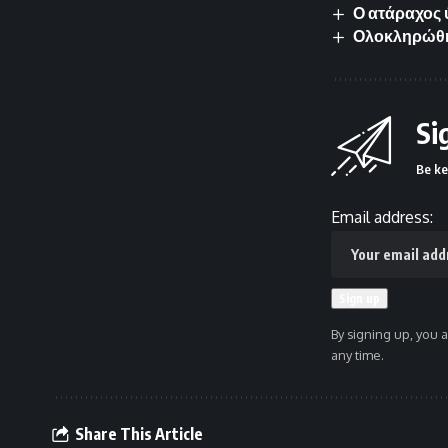
Ο ατάραχος
Ολοκληρώθηκ
Si
Be ke
Email address:
By signing up, you 
any time.
Share This Article