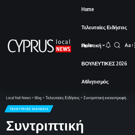
Home
Τελευταίες Ειδήσεις
Πολιτική
Aa
Sign In
Font
Resi
ΒΟΥΛΕΥΤΙΚΕΣ 2026
Αθλητισμός
Local Net News
>
Blog
>
Τελευταίες Ειδήσεις
>
Συντριπτική καταστροφή του 80% των εκτοξευτών πυραύλων
ΤΕΛΕΥΤΑΊΕΣ ΕΙΔΉΣΕΙΣ
Συντριπτική