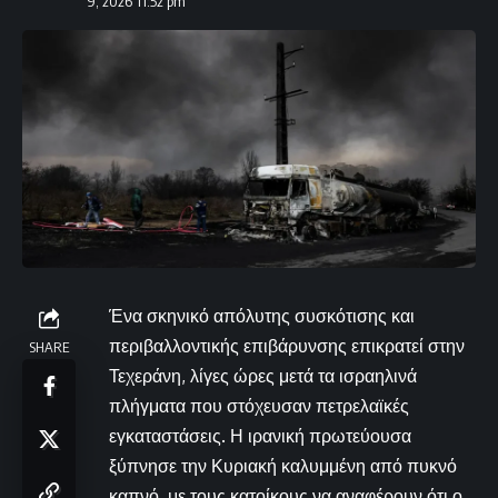
9, 2026 11:52 pm
Ένα σκηνικό απόλυτης συσκότισης και
περιβαλλοντικής επιβάρυνσης επικρατεί στην
SHARE
Τεχεράνη, λίγες ώρες μετά τα ισραηλινά
πλήγματα που στόχευσαν πετρελαϊκές
εγκαταστάσεις. Η ιρανική πρωτεύουσα
ξύπνησε την Κυριακή καλυμμένη από πυκνό
καπνό, με τους κατοίκους να αναφέρουν ότι ο