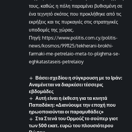
τους, καθώς η πόλη παραμένει βυθισμένη σε
ένα τεχνητό σκότος που προκλήθηκε από τις
εκρήξεις και τις πυρκαγιές στις στρατηγικές
υποδομές της χώρας.
Πηγή: https://www.politis.com.cy/politis-
news/kosmos/991125/tekherani-brokhi-
farmaki-me-petrelaio-meta-to-plighma-se-
eghkatastaseis-petrelaioy
Βάσει σχεδίου η σύγκρουση με το Ιράν:
Αναμένεται να διαρκέσει τέσσερις
εβδομάδες
Αυτή είναι η έκθεση για τα κινητά
Παπαδάκη: «Διανύουμε την εποχή που
ηρωοποιούνται οι παραμυθάδες»
Στα Στενά του Ορμούζ το σούπερ γιοτ
των 500 εκατ. ευρώ του πλουσιότερου