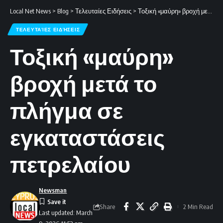
Local Net News
>
Blog
>
Τελευταίες Ειδήσεις
>
Τοξική «μαύρη» βροχή μετά το πλήγμα σε εγκαταστάσεις πετρελαίου
ΤΕΛΕΥΤΑΊΕΣ ΕΙΔΉΣΕΙΣ
Τοξική «μαύρη»
βροχή μετά το
πλήγμα σε
εγκαταστάσεις
πετρελαίου
Newsman
Share
2 Min Read
Last updated: March