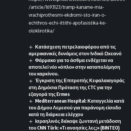
/article/1693123/tramp-kaname-mia-
vrachiprothesmi-ekdromi-sto-iran-o-
echthros-echi-ittithi-apofasistika-ke-
oloklirotika/
Κατάσχεση πετρελαιοφόρου από τις
αμερικανικές δυνάμεις στον Ινδικό Ωκεανό
Φάρμακο για το άσθμα ενδέχεται να
αποτελεί νέο «όπλο» στην καταπολέμηση
του καρκίνου.
Έγκριση της Επιτροπής Κεφαλαιαγοράς
στη Δημόσια Πρόταση της CTC για την
εξαγορά της Ermes
Mediterranean Hospital: Καταγγελία κατά
του Δήμου Λεμεσού για παράνομη είσοδο
κατά τη διάρκεια ελέγχου
Ισραηλινός διέκοψε ζωντανή μετάδοση
του CNN Türk: «Τι ανοησίες λες;» (BINTEO)