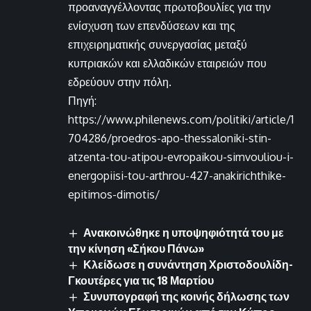
προαναγγέλλοντας πρωτοβουλίες για την
ενίσχυση των επενδύσεων και της
επιχειρηματικής συνεργασίας μεταξύ
κυπριακών και ελλαδικών εταιρειών που
εδρεύουν στην πόλη.
Πηγή:
https://www.philenews.com/politiki/article/1
704286/proedros-apo-thessaloniki-stin-
atzenta-tou-atipou-evropaikou-simvouliou-i-
energopiisi-tou-arthrou-427-anakirichthike-
epitimos-dimotis/
Ανακοινώθηκε η υποψηφιότητά του με
την κίνηση «Σήκου Πάνω»
Κλείδωσε η συνάντηση Χριστοδουλίδη-
Γκουτέρες για τις 18 Μαρτίου
Συνυπογραφή της κοινής δήλωσης των