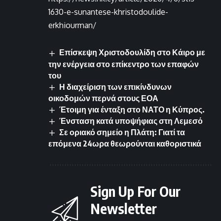
1630-e-sunantese-khristodoulide-
erkhiourman/
Επίσκεψη Χριστοδουλίδη στο Κάιρο με
την ενέργεια στο επίκεντρο των επαφών
του
Η διαχείριση των επικίνδυνων
οικοδομών περνά στους ΕΟΑ
Έτοιμη για ένταξη στο ΝΑΤΟ η Κύπρος.
Ένσταση κατά υποψήφιας στη Λεμεσό
Σε οριακό σημείο η Πλάτη: Γιατί τα
επόμενα 24ωρα θεωρούνται καθοριστικά
Sign Up For Our
Newsletter