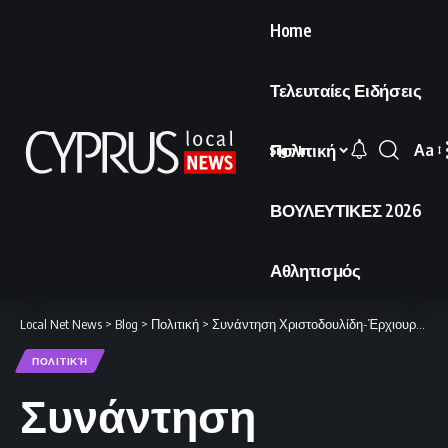
Home
Τελευταίες Ειδήσεις
Πολιτική
Aa
Sign In
Font
Resi
ΒΟΥΛΕΥΤΙΚΕΣ 2026
Αθλητισμός
Local Net News
>
Blog
>
Πολιτική
>
Συνάντηση Χριστοδουλίδη-Έρχιουρμαν στις 16:30
ΠΟΛΙΤΙΚΉ
Συνάντηση