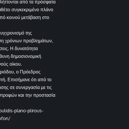
πλήττονται από τα πρόσφατα
θέτει συγκεκριμένο πλάνο
από κοινού μετάβαση στο
συγχρονισμό της
ιση χρόνιων προβλημάτων,
σεις. Η δυνατότητα
ύθυνη δημοσιονομική
νούς οίκου.
περιόδου, ο Πρόεδρος
τή. Επισήμανε ότι από το
σης σε συνεργασία με τις
αστροφών και την προστασία
ulidis-plano-plirous-
rofon/