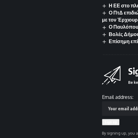
Η ΕΕ στο πλ
Ο ΠτΔ επιδι
με τον Έρχιουρ
Ο Παυλόπουλ
Βολές Δήμου
Επίσημη επί
Si
Be ke
Email address:
By signing up, you 