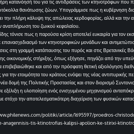
ήρη κατανόησή του για τις αντιδράσεις των κτηνοτρόφων που 
ωτόκολλα θανάτωσης ζώων. Υπογράμμισε πως η κυβέρνηση δια
ι την πλήρη κάλυψη της απώλειας κερδοφορίας, αλλά και την 
ην αναπλήρωση του ζωικού κεφαλαίου.
ίδης τόνισε πως η παρούσα κρίση αποτελεί ευκαιρία για τον εκ
με επανασχεδιασμό των κτηνοτροφικών μονάδων και αντιμετώπ
εις στη γραμμή κατάπαυσης του πυρός και στις Βρετανικές Βά
ης οικονομικής στήριξης, όπως εξήγησε, πηγάζει από την υπε
ία επιβεβαιώθηκε και από την πρόσφατη θετική αξιολόγηση διεθ
ς για την ετοιμότητα του κράτους ενόψει της νέας αντιπυρικής 
νέα δομή της Πολιτικής Προστασίας και στον διορισμό Συντονισ
σε εξέλιξη η υλοποίηση ενός ενισχυμένου μηχανισμού ανταπόκρι
 με στόχο την αποτελεσματικότερη διαχείριση των φυσικών κατ
ww.philenews.com/politiki/article/1695597/proedros-christodo
-anagennisis-tis-ktinotrofias-kalipsi-apolion-ke-stirixi-ktinot