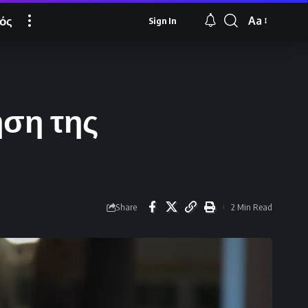
ός
Aa
Sign In
Font
Resizer
ηση της
Share
2 Min Read