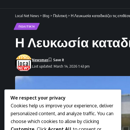
Local Net News
>
Blog
>
Πολιτική
>
Η Λευκωσία καταδικάζει τις επιθέσε
ΠΟΛΙΤΙΚΉ
Η Λευκωσία καταδικ
Newsman
Last updated: March 14, 2026 1:43 pm
We respect your privacy
Cookies help us improve your experience, deliver
personalized content, and analyze traffic. You can
choose which cookies to allow by clicking
Customize
. Click
Accept All
to consent or