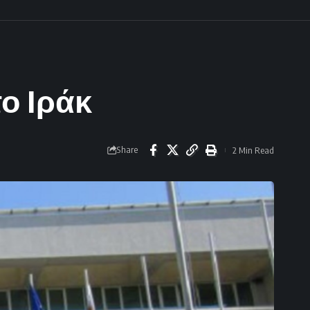
το Ιράκ
Share
2 Min Read