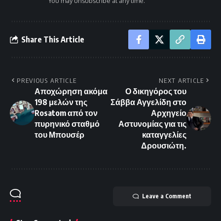
You may unsubscribe at any time.
Share This Article
PREVIOUS ARTICLE
NEXT ARTICLE
Αποχώρηση ακόμα
Ο δικηγόρος του
198 μελών της
Σάββα Αγγελίδη στο
Rosatom από τον
Αρχηγείο
πυρηνικό σταθμό
Αστυνομίας για τις
του Μπουσέρ
καταγγελίες
Δρουσιώτη.
Leave a Comment