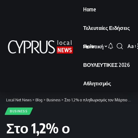
Home
Τελευταίες Ειδήσεις
Πολιτική
Aa
Sign In
Font
Resi
ΒΟΥΛΕΥΤΙΚΕΣ 2026
Αθλητισμός
Local Net News
>
Blog
>
Business
>
Στο 1,2% ο πληθωρισμός τον Μάρτιο του 2026.
BUSINESS
Στο 1,2% ο