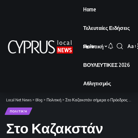
Home
Τελευταίες Ειδήσεις
Πολιτική
Aa
Sign In
Font
Resi
ΒΟΥΛΕΥΤΙΚΕΣ 2026
Αθλητισμός
Local Net News
>
Blog
>
Πολιτική
>
Στο Καζακστάν σήμερα ο Πρόεδρος Χριστοδουλίδης για επαφές με την ηγεσία της χώρας.
ΠΟΛΙΤΙΚΉ
Στο Καζακστάν