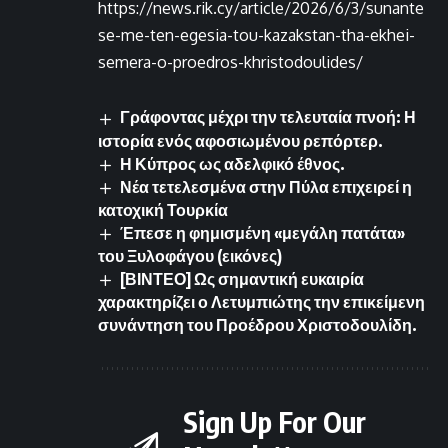
https://news.rik.cy/article/2026/6/3/sunante
se-me-ten-egesia-tou-kazakstan-tha-ekhei-
semera-o-proedros-khristodoulides/
Γράφοντας μέχρι την τελευταία πνοή: Η
ιστορία ενός αφοσιωμένου ρεπόρτερ.
Η Κύπρος ως αδελφικό έθνος.
Νέα τετελεσμένα στην Πύλα επιχειρεί η
κατοχική Τουρκία
Έπεσε η φημισμένη «μεγάλη πατάτα»
του Ξυλοφάγου (εικόνες)
[ΒΙΝΤΕΟ] Ως σημαντική ευκαιρία
χαρακτηρίζει ο Λετυμπιώτης την επικείμενη
συνάντηση του Προέδρου Χριστοδουλίδη.
Sign Up For Our