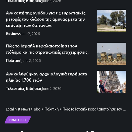
Τελευταίες Ειδήσεις
June 3, 2026
Ανακοπή της ανόδου για τις ευρωπαϊκές
μετοχές του κλάδου της άμυνας μετά την
εκτίναξη των δαπανών.
Business
June 2, 2026
Πώς το Ισραήλ κεφαλαιοποίησε τον
πόλεμο και τις στρατιωτικές επιχειρήσεις.
Πολιτική
June 2, 2026
Ανακαλύφθηκαν αρχαιολογικά ευρήματα
ηλικίας 1.700 ετών
Τελευταίες Ειδήσεις
June 2, 2026
Local Net News
>
Blog
>
Πολιτική
>
Πώς το Ισραήλ κεφαλαιοποίησε τον πόλεμο και τις στρατιωτικές επιχειρήσεις.
ΠΟΛΙΤΙΚΉ