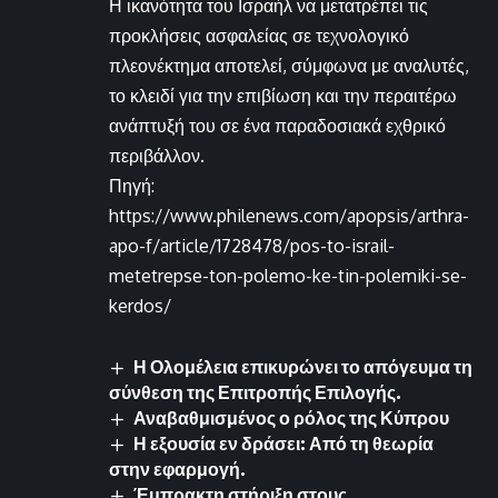
Η ικανότητα του Ισραήλ να μετατρέπει τις
προκλήσεις ασφαλείας σε τεχνολογικό
πλεονέκτημα αποτελεί, σύμφωνα με αναλυτές,
το κλειδί για την επιβίωση και την περαιτέρω
ανάπτυξή του σε ένα παραδοσιακά εχθρικό
περιβάλλον.
Πηγή:
https://www.philenews.com/apopsis/arthra-
apo-f/article/1728478/pos-to-israil-
metetrepse-ton-polemo-ke-tin-polemiki-se-
kerdos/
Η Ολομέλεια επικυρώνει το απόγευμα τη
σύνθεση της Επιτροπής Επιλογής.
Αναβαθμισμένος ο ρόλος της Κύπρου
Η εξουσία εν δράσει: Από τη θεωρία
στην εφαρμογή.
Έμπρακτη στήριξη στους