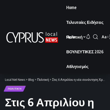
Home
Τελευταίες Ειδήσεις
Πολιτική
Aa
Sign In
Font
Resi
ΒΟΥΛΕΥΤΙΚΕΣ 2026
Αθλητισμός
Local Net News
>
Blog
>
Πολιτική
>
Στις 6 Απριλίου η νέα συνάντηση Χριστοδουλίδη και Έρχιουρμαν.
ΠΟΛΙΤΙΚΉ
Στις 6 Απριλίου η