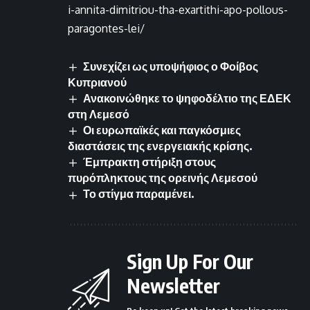
i-annita-dimitriou-tha-exartithi-apo-pollous-
paragontes-lei/
Συνεχίζει ως υποψήφιος ο Φοίβος
Κυπριανού
Ανακοινώθηκε το ψηφοδέλτιο της ΕΔΕΚ
στη Λεμεσό
Οι ευρωπαϊκές και παγκόσμιες
διαστάσεις της ενεργειακής κρίσης.
Έμπρακτη στήριξη στους
πυρόπληκτους της ορεινής Λεμεσού
Το στίγμα παραμένει.
Sign Up For Our
Newsletter