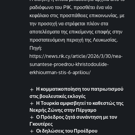
ραδιόφωνο του ΡΙΚ, προσθέτει ένα νέο
κεφάλαιο στις προσπάθειες επικοινωνίας, με
την προσοχή να στρέφεται πλέον στα
αποτελέσματα της επικείμενης επαφής στην
προστατευόμενη περιοχή της Λευκωσίας.
Πηγή:
https://news.rik.cy/article/2026/3/30/nea-
sunantese-proedrou-khristodoulide-
erkhiourman-stis-6-apriliou/
Η κομματικοποίηση του πατριωτισμού
στις βουλευτικές εκλογές
Η Τουρκία αμφισβητεί το καθεστώς της
Νεκρής Ζώνης στην Πέργαμο
Ο Πρόεδρος ζητά συνάντηση με τον
Γκουτέρες
Οι δηλώσεις του Προέδρου