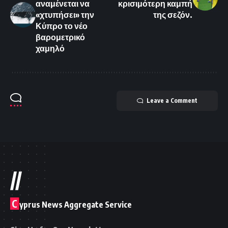
αναμένεται να
κρισιμότερη καμπή
«χτυπήσει» την
της σεζόν.
Κύπρο το νέο
βαρομετρικό
χαμηλό
Leave a Comment
//
C
yprus News Aggregate Service