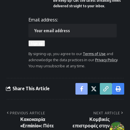
Be keep up! Get the latest breaking news
delivered straight to your inbox.
Email address:
By signing up, you agree to our
Terms of Use
and
acknowledge the data practices in our
Privacy Policy
.
You may unsubscribe at any time.
Share This Article
PREVIOUS ARTICLE
NEXT ARTICLE
Κακοκαιρία
Κομβικές
«Erminio»: Πότε
επιστροφές στην