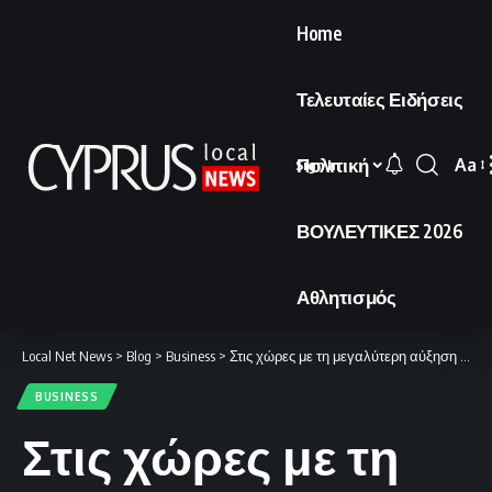
Home
Τελευταίες Ειδήσεις
Πολιτική
Aa
Sign In
Font
Resi
ΒΟΥΛΕΥΤΙΚΕΣ 2026
Αθλητισμός
Local Net News
>
Blog
>
Business
>
Στις χώρες με τη μεγαλύτερη αύξηση στην τιμή του ντίζελ η Ελλάδα
BUSINESS
Στις χώρες με τη