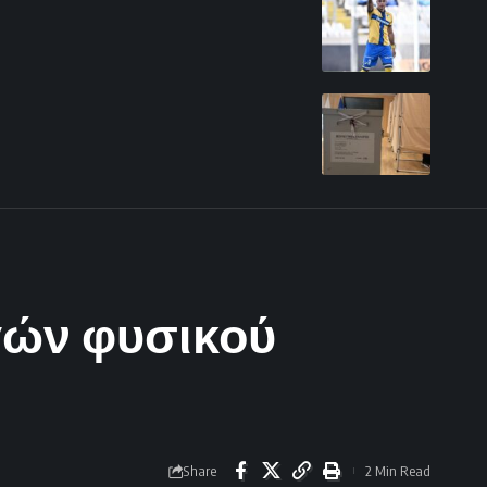
γών φυσικού
Share
2 Min Read