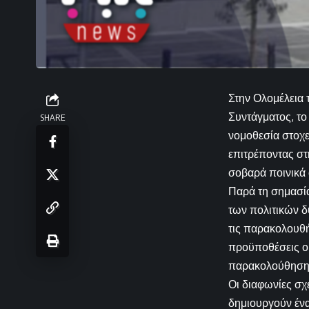
Στην Ολομέλεια 
Συντάγματος, τ
SHARE
νομοθεσία στοχε
επιτρέποντας σ
σοβαρά ποινικά 
Παρά τη σημασί
των πολιτικών δυ
τις παρακολουθή
προϋποθέσεις ο 
παρακολούθηση ν
Οι διαφωνίες σχ
δημιουργούν ένα