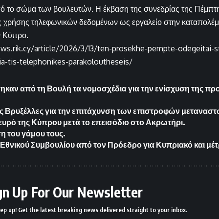
 το σώμα των βουλευτών. Η έκβαση της συνεδρίας της Πέμπτη
της χρήσης τηλεφωνικών δεδομένων ως εργαλείο στην καταπολέ
ν Κύπρο.
ews.rik.cy/article/2026/3/13/ten-prosekhe-pempte-odegeitai-s
-tis-telephonikes-parakoloutheseis/
καν από τη Βουλή τα νομοσχέδια για την ενίσχυση της πρ
ς Βρυξέλλες για την επιτάχυνση των επιστροφών μεταναστ
ευρό της Κύπρου μετά το επεισόδιο στο Ακρωτήρι.
 του γάμου τους.
θνικού Συμβουλίου από τον Πρόεδρο για Κυπριακό και μέτρ
gn Up For Our Newsletter
ep up! Get the latest breaking news delivered straight to your inbox.