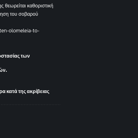
ς θεωρείται καθοριστική
μηση του σοβαρού
ten-olomeleia-to-
οστασίας των
ών.
α κατά της ακρίβειας