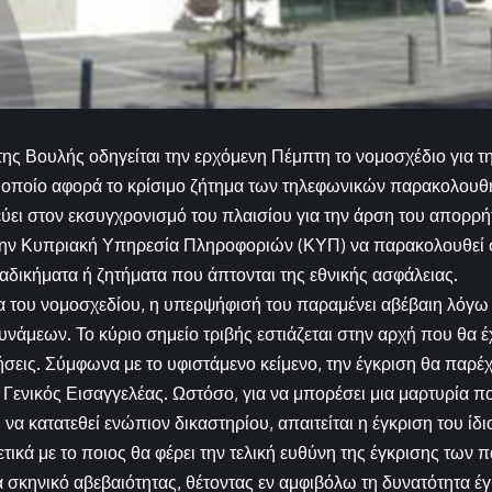
της Βουλής οδηγείται την ερχόμενη Πέμπτη το νομοσχέδιο για 
ο οποίο αφορά το κρίσιμο ζήτημα των τηλεφωνικών παρακολουθ
ύει στον εκσυγχρονισμό του πλαισίου για την άρση του απορρή
την Κυπριακή Υπηρεσία Πληροφοριών (ΚΥΠ) να παρακολουθεί σ
αδικήματα ή ζητήματα που άπτονται της εθνικής ασφάλειας.
α του νομοσχεδίου, η υπερψήφισή του παραμένει αβέβαιη λόγω
νάμεων. Το κύριο σημείο τριβής εστιάζεται στην αρχή που θα έχ
σεις. Σύμφωνα με το υφιστάμενο κείμενο, την έγκριση θα παρέ
Γενικός Εισαγγελέας. Ωστόσο, για να μπορέσει μια μαρτυρία π
α κατατεθεί ενώπιον δικαστηρίου, απαιτείται η έγκριση του ίδι
ετικά με το ποιος θα φέρει την τελική ευθύνη της έγκρισης τω
 σκηνικό αβεβαιότητας, θέτοντας εν αμφιβόλω τη δυνατότητα έ