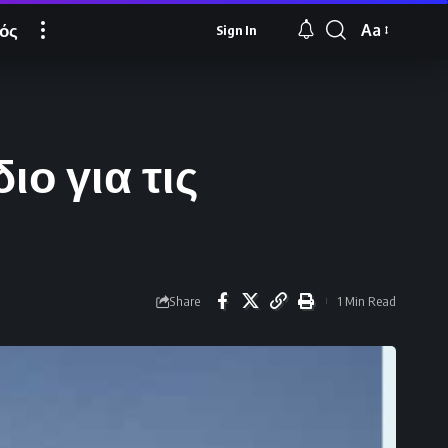
ός
Aa
Sign In
Font
Resizer
ο για τις
Share
1 Min Read