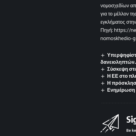
νομοσχεδίων από
για το μέλλον 
εγκλήματος στη
Πηγή: https://n
nomoskhedio-gia
Υπερψηφίστη
δανειοληπτών.
Σύσκεψη στι
Η ΕΕ στο πλ
Η πρόσκληση
Ενημέρωση Ε
Si
Be ke